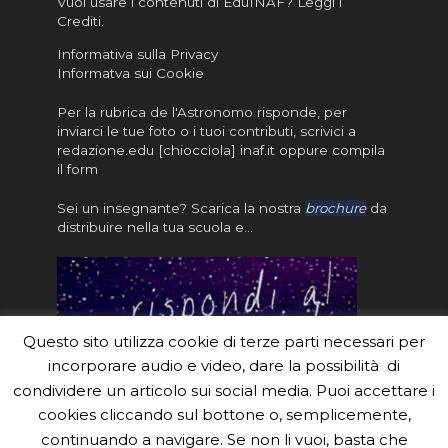
Vuoi usare i contenuti di EduINAF?
Leggi i
Crediti
.
Informativa sulla Privacy
Informatva sui Cookie
Per la rubrica de l'Astronomo risponde, per
inviarci le tue foto o i tuoi contributi, scrivici a
redazione.edu [chiocciola] inaf.it oppure
compila
il form
Sei un insegnante? Scarica la nostra
brochure
da
distribuire nella tua scuola e…
Questo sito utilizza cookie di terze parti necessari per
incorporare audio e video, dare la possibilità di
condividere un articolo sui social media. Puoi accettare i
cookies cliccando sul bottone o, semplicemente,
continuando a navigare. Se non li vuoi, basta che