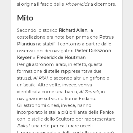
si origina il fascio delle
Phoenicids
a dicembre.
Mito
Secondo lo storico
Richard Allen
, la
costellazione era nota ben prima che
Petrus
Plancius
ne stabilì il contorno a partire dalle
osservazioni dei navigatori
Pieter Dirkszoon
Keyser
e
Frederick de Houtman
.
Per gli astronomi arabi, in effetti, questa
formazione di stelle rappresentava due
struzzi,
Al Ri’Äl
, o secondo altri un grifone e
un’aquila. Altre volte, invece, veniva
identificata come una barca,
Al Zaurak
, in
navigazione sul vicino fiume Eridano.
Gli astronomi cinesi, invece, hanno
incorporato la stella più brillante della Fenice
con le stelle dello Scultore per rappresentare
Bakui
, una rete per catturare uccelli.
Il nome occidentale della costellazione, però,