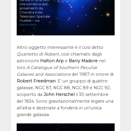
che combina dati
provenienti da
Chandra e dal
Telescopio Spaziale
Hubble – via
commons
Altro oggetto interessante è il così detto
Quartetto di Robert
, così chiamato dagli
astronomi
Halton Arp
e
Barry Madore
nel
loro
A Catalogue of Southern Peculiar
Galaxies and Associations
del 1987 in onore di
Robert Freedman
. E’ un gruppo di quattro
galassie, NGC 87, NGC 88, NGC 89 e NGC 92,
scoperto da
John Herschel
il 30 settembre
del 1834. Sono gravitazionalmente legate una
all’altra e destinate a fondersi in un’unica
grande galassia.