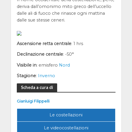
deriva dall’omonimo mito greco dell’uccello
dalle ali di fuoco che rinasce ogni mattina
dalle sue stesse ceneri.
Ascensione retta centrale
: 1 hrs
Declinazione centrale
: -50°
Visibile in
: emisfero
Nord
Stagione
:
Inverno
Scheda a cura di
Gianluigi Filippelli
Le costellazioni
Le videocostellazioni