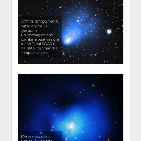
ACT-CL J0102âˆ’4915,
detto anche
El
gordo
, in
un’immagine che
combina osservazioni
dal VLT, dal SOAR e
dal satellite Chandra
– via
commons
L’Ammasso della
Fenice in una foto