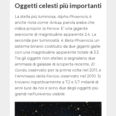
Oggetti celesti più importanti
La stella più luminosa,
Alpha Phoenicis
, è
anche nota come
Ankaa
, parola araba che
indica proprio
la Fenice
. E’ una gigante
arancione di magnitudine apparente 2.4. La
seconda per luminosità è
Beta Phoenicis
, un
sistema binario costituito da due giganti gialle
con una magnitudine apparente totale di 3.3.
Tra gli oggetti non stellari si segnalano due
ammassi di galassie di scoperta recente,
El
Gordo
, osservato per la prima volta nel 2011, e
l’
Ammasso della Fenice
, osservato nel 2010. Si
trovano rispettivamente a 7.2 e 5.7 miliardi di
anni luce da noi e sono due degli oggetti più
grandi nell’universo visibile.