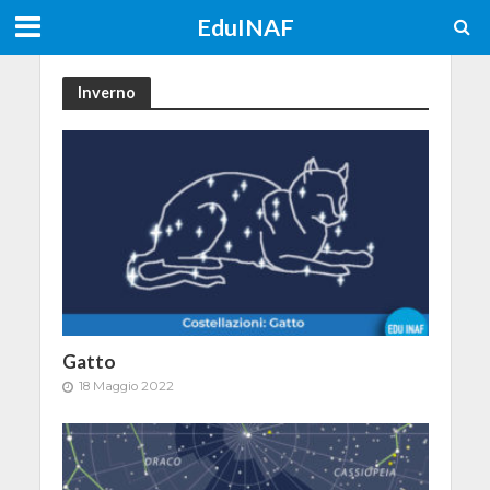
EduINAF
Inverno
Gatto
18 Maggio 2022