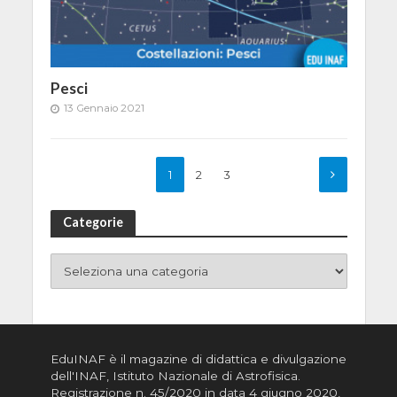
Pesci
13 Gennaio 2021
1
2
3
Categorie
EduINAF è il magazine di didattica e divulgazione
dell'INAF,
Istituto Nazionale di Astrofisica
.
Registrazione n. 45/2020 in data 4 giugno 2020,