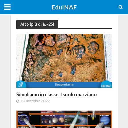
EduINAF
Alto (più di â‚¬25)
Simuliamo in classe il suolo marziano
15 Dicembre 2022