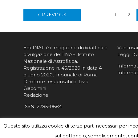
PREVIOUS
1
2
EduINAF è il magazine di didattica e
Vuoi usa
divulgazione dell'INAF,
Istituto
Leggi i C
Nazionale di Astrofisica
.
Informati
Registrazione n. 45/2020 in data 4
Informat
giugno 2020, Tribunale di Roma
Direttore responsabile: Livia
Giacomini
Redazione
ISSN:
2785-0684
Questo sito utilizza cookie di terze parti necessari per inc
sul bottone o, semplicemente, conti
#eduinaf #inaf #astronomyforabetterworld. Theme 