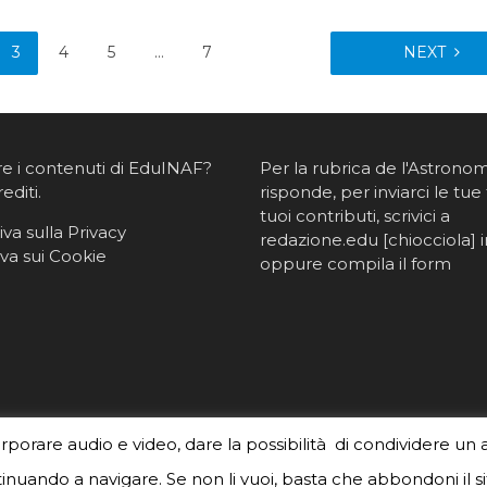
3
4
5
…
7
NEXT
re i contenuti di EduINAF?
Per la rubrica de l'Astrono
rediti
.
risponde, per inviarci le tue 
tuoi contributi, scrivici a
va sulla Privacy
redazione.edu [chiocciola] in
va sui Cookie
oppure
compila il form
orporare audio e video, dare la possibilità di condividere un 
nuando a navigare. Se non li vuoi, basta che abbondoni il si
created by
Meks
. Powered by
WordPress
.