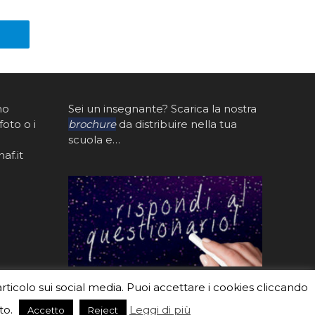
mo
Sei un insegnante? Scarica la nostra
foto o i
brochure
da distribuire nella tua
scuola e…
af.it
articolo sui social media. Puoi accettare i cookies cliccando
to.
Leggi di più
Accetto
Reject