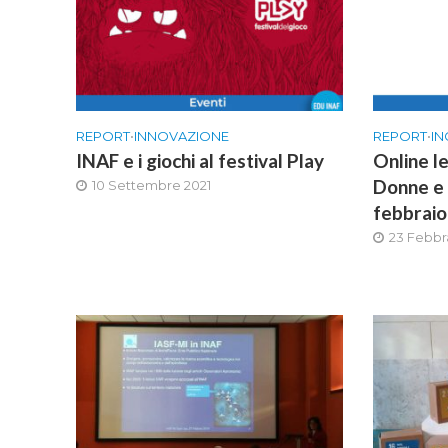
REPORT
•
INNOVAZIONE
REPORT
•
IN
INAF e i giochi al festival Play
Online le
Donne e 
10 Settembre 2021
febbrai
23 Febbr