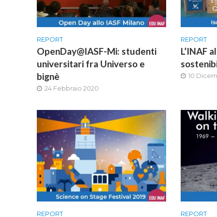
REPORT
REPORT
OpenDay@IASF-Mi: studenti
L’INAF al
universitari fra Universo e
sostenib
bignè
10 Dicem
24 Febbraio 2020
REPORT
REPORT