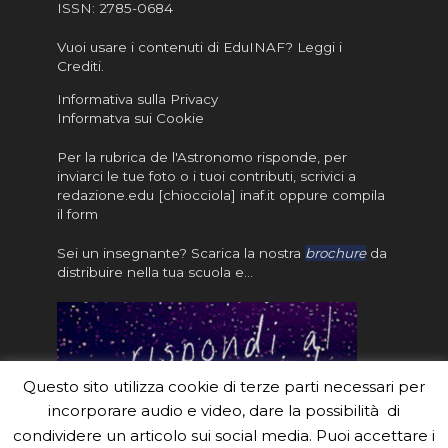
ISSN:
2785-0684
Vuoi usare i contenuti di EduINAF?
Leggi i
Crediti
.
Informativa sulla Privacy
Informatva sui Cookie
Per la rubrica de l'Astronomo risponde, per
inviarci le tue foto o i tuoi contributi, scrivici a
redazione.edu [chiocciola] inaf.it oppure
compila
il form
Sei un insegnante? Scarica la nostra
brochure
da
distribuire nella tua scuola e…
Questo sito utilizza cookie di terze parti necessari per
incorporare audio e video, dare la possibilità di
condividere un articolo sui social media. Puoi accettare i