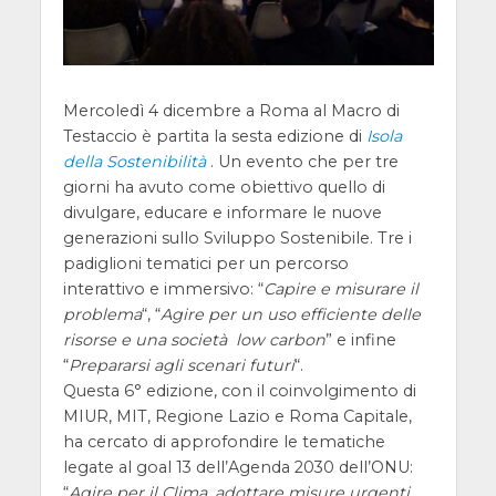
Mercoledì 4 dicembre a Roma al Macro di
Testaccio è partita la sesta edizione di
Isola
della Sostenibilità
. Un evento che per tre
giorni ha avuto come obiettivo quello di
divulgare, educare e informare le nuove
generazioni sullo Sviluppo Sostenibile. Tre i
padiglioni tematici per un percorso
interattivo e immersivo: “
Capire e misurare il
problema
“, “
Agire per un uso efficiente delle
risorse e una società low carbon
” e infine
“
Prepararsi agli scenari futuri
“.
Questa 6° edizione, con il coinvolgimento di
MIUR, MIT, Regione Lazio e Roma Capitale,
ha cercato di approfondire le tematiche
legate al goal 13 dell’Agenda 2030 dell’ONU:
“
Agire per il Clima, adottare misure urgenti