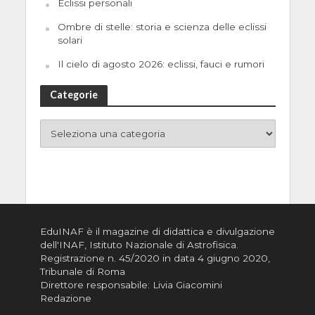
Eclissi personali
Ombre di stelle: storia e scienza delle eclissi
solari
Il cielo di agosto 2026: eclissi, fauci e rumori
Categorie
EduINAF è il magazine di didattica e divulgazione
dell'INAF,
Istituto Nazionale di Astrofisica
.
Registrazione n. 45/2020 in data 4 giugno 2020,
Tribunale di Roma
Direttore responsabile: Livia Giacomini
Redazione