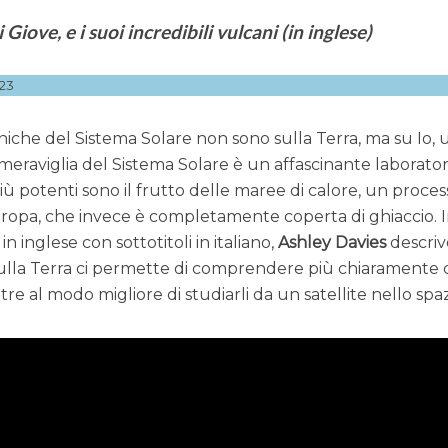
 Giove, e i suoi incredibili vulcani (in inglese)
23
niche del Sistema Solare non sono sulla Terra, ma su Io,
a meraviglia del Sistema Solare è un affascinante laborator
iù potenti sono il frutto delle maree di calore, un proces
ropa, che invece è completamente coperta di ghiaccio. 
n inglese con sottotitoli in italiano,
Ashley Davies
descriv
sulla Terra ci permette di comprendere più chiaramente
tre al modo migliore di studiarli da un satellite nello spaz