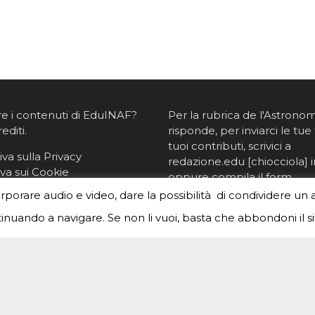
re i contenuti di EduINAF?
Per la rubrica de l'Astrono
rediti
.
risponde, per inviarci le tue 
tuoi contributi, scrivici a
va sulla Privacy
redazione.edu [chiocciola] in
va sui Cookie
oppure
compila il form
orporare audio e video, dare la possibilità di condividere un 
nuando a navigare. Se non li vuoi, basta che abbondoni il si