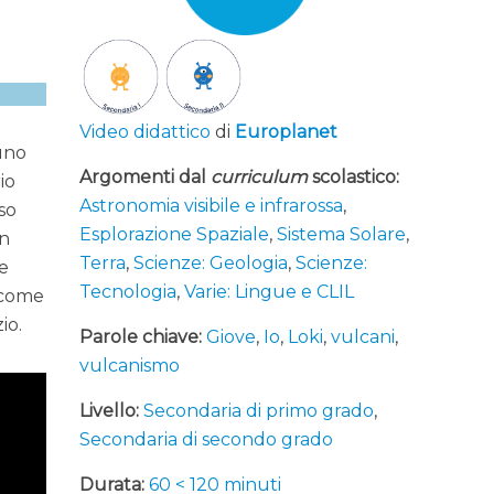
Video didattico
di
Europlanet
 uno
Argomenti dal
curriculum
scolastico:
io
Astronomia visibile e infrarossa
,
so
Esplorazione Spaziale
,
Sistema Solare
,
In
Terra
,
Scienze: Geologia
,
Scienze:
e
Tecnologia
,
Varie: Lingue e CLIL
 come
io.
Parole chiave:
Giove
,
Io
,
Loki
,
vulcani
,
vulcanismo
Livello:
Secondaria di primo grado
,
Secondaria di secondo grado
Durata:
60 < 120 minuti