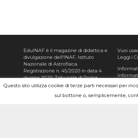
EduINAF è il magazine di didattica e
Vuoi usa
divulgazione dell'INAF,
Istituto
Leggi i C
Nazionale di Astrofisica
.
Informati
Registrazione n. 45/2020 in data 4
Informat
giugno 2020, Tribunale di Roma
Direttore responsabile: Livia
Questo sito utilizza cookie di terze parti necessari per inc
Giacomini
sul bottone o, semplicemente, conti
Redazione
ISSN:
2785-0684