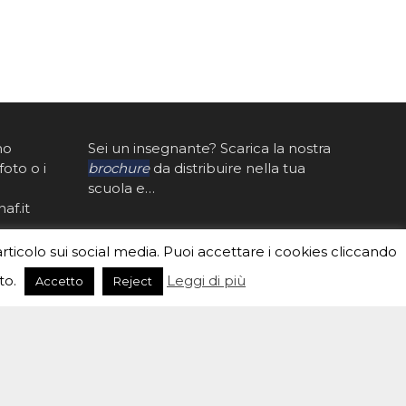
mo
Sei un insegnante? Scarica la nostra
foto o i
brochure
da distribuire nella tua
scuola e…
af.it
articolo sui social media. Puoi accettare i cookies cliccando
to.
Leggi di più
Accetto
Reject