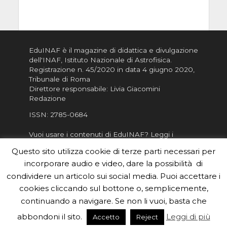
EduINAF è il magazine di didattica e divulgazione
dell'INAF,
Istituto Nazionale di Astrofisica
.
Registrazione n. 45/2020 in data 4 giugno 2020,
Tribunale di Roma
Direttore responsabile: Livia Giacomini
Redazione
ISSN:
2785-0684
Vuoi usare i contenuti di EduINAF?
Leggi i
Crediti
.
Questo sito utilizza cookie di terze parti necessari per
Informativa sulla Privacy
incorporare audio e video, dare la possibilità di
Informatva sui Cookie
condividere un articolo sui social media. Puoi accettare i
cookies cliccando sul bottone o, semplicemente,
Per la rubrica de l'Astronomo risponde, per
inviarci le tue foto o i tuoi contributi, scrivici a
continuando a navigare. Se non li vuoi, basta che
redazione.edu [chiocciola] inaf.it oppure
compila
abbondoni il sito.
Leggi di più
Accetto
Reject
il form