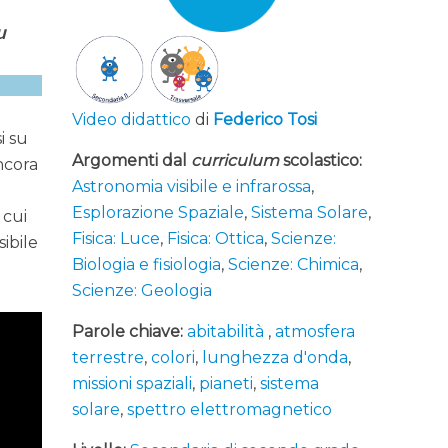
u
Video didattico
di
Federico Tosi
i su
Argomenti dal
curriculum
scolastico:
ncora
Astronomia visibile e infrarossa
,
Esplorazione Spaziale
,
Sistema Solare
,
 cui
Fisica: Luce
,
Fisica: Ottica
,
Scienze:
ibile
Biologia e fisiologia
,
Scienze: Chimica
,
Scienze: Geologia
Parole chiave:
abitabilità
,
atmosfera
terrestre
,
colori
,
lunghezza d'onda
,
missioni spaziali
,
pianeti
,
sistema
solare
,
spettro elettromagnetico