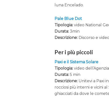
luna Encelado.
Pale Blue Dot
Tipologia:
video National Ge
Durata:
3min
Descrizione:
Discorso e video
Per i più piccoli
Paxi e il Sistema Solare
Tipologia:
video dell’Agenzi
Durata:
5 min
Descrizione:
Unitevi a Paxi in
rocciosi più interni e vicini a
ghiacciati da dove le comet