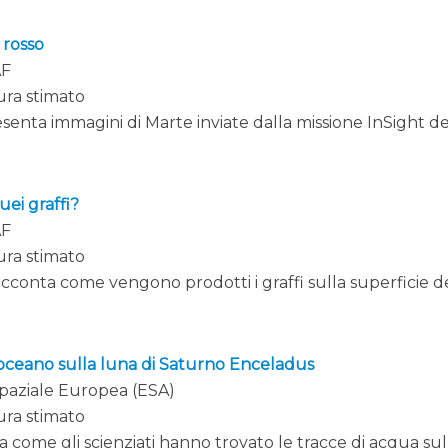
 rosso
AF
ura stimato
senta immagini di Marte inviate dalla missione InSight de
uei graffi?
AF
ura stimato
cconta come vengono prodotti i graffi sulla superficie d
n oceano sulla luna di Saturno Enceladus
Spaziale Europea (ESA)
ura stimato
a come gli scienziati hanno trovato le tracce di acqua sul