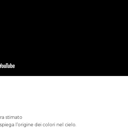
ra stimato
 spiega l’origine dei colori nel cielo.