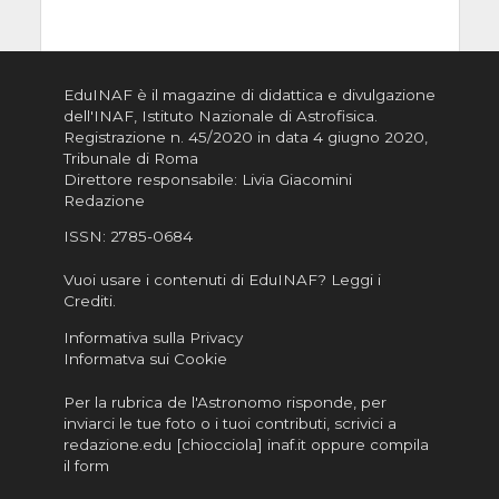
EduINAF è il magazine di didattica e divulgazione
dell'INAF,
Istituto Nazionale di Astrofisica
.
Registrazione n. 45/2020 in data 4 giugno 2020,
Tribunale di Roma
Direttore responsabile: Livia Giacomini
Redazione
ISSN:
2785-0684
Vuoi usare i contenuti di EduINAF?
Leggi i
Crediti
.
Informativa sulla Privacy
Informatva sui Cookie
Per la rubrica de l'Astronomo risponde, per
inviarci le tue foto o i tuoi contributi, scrivici a
redazione.edu [chiocciola] inaf.it oppure
compila
il form