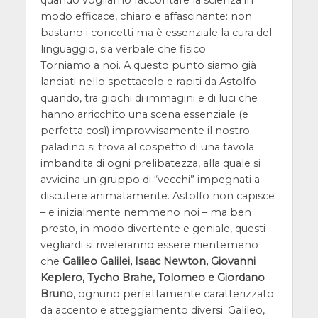
quando vogliamo raccontare la scienza in
modo efficace, chiaro e affascinante: non
bastano i concetti ma è essenziale la cura del
linguaggio, sia verbale che fisico.
Torniamo a noi. A questo punto siamo già
lanciati nello spettacolo e rapiti da Astolfo
quando, tra giochi di immagini e di luci che
hanno arricchito una scena essenziale (e
perfetta così) improvvisamente il nostro
paladino si trova al cospetto di una tavola
imbandita di ogni prelibatezza, alla quale si
avvicina un gruppo di “vecchi” impegnati a
discutere animatamente. Astolfo non capisce
– e inizialmente nemmeno noi – ma ben
presto, in modo divertente e geniale, questi
vegliardi si riveleranno essere nientemeno
che
Galileo Galilei, Isaac Newton, Giovanni
Keplero, Tycho Brahe, Tolomeo e Giordano
Bruno
, ognuno perfettamente caratterizzato
da accento e atteggiamento diversi. Galileo,