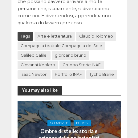
che possano davvero arrivare a molte
persone che, sicuramente, si divertiranno
come noi. E divertendosi, apprenderanno
qualcosa di davvero prezioso.
Tags
Arte e letteratura
Claudio Tolomeo
Compagnia teatrale Compagnia del Sole
Galileo Galilei
giordano bruno
Giovanni Keplero
Gruppo Storie INAF
Isaac Newton
Portfolio INAF
Tycho Brahe
You may also like
SCOPERTE
ECLISSI
Ombre di stelle: storia e
scienza delle eclissi solari