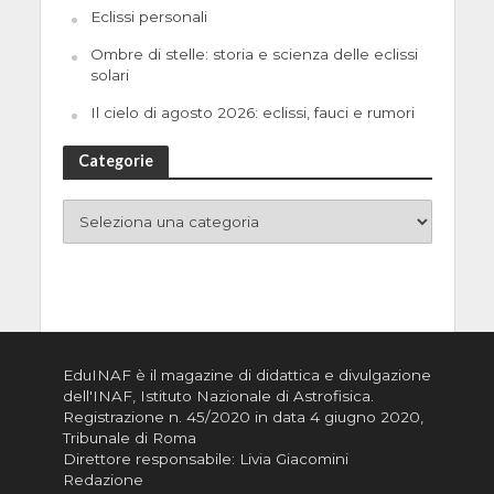
Eclissi personali
Ombre di stelle: storia e scienza delle eclissi
solari
Il cielo di agosto 2026: eclissi, fauci e rumori
Categorie
EduINAF è il magazine di didattica e divulgazione
dell'INAF,
Istituto Nazionale di Astrofisica
.
Registrazione n. 45/2020 in data 4 giugno 2020,
Tribunale di Roma
Direttore responsabile: Livia Giacomini
Redazione