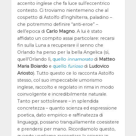
accento inglese che fa luce sull’eccentrico
contesto. Ci troviamo nientemeno che al
cospetto di Astolfo d’Inghilterra, paladino –
che potremmo definire “anti-eroe” –
dell’epoca di
Carlo Magno
. A lui è stato
affidato un compito assai particolare: recarsi
fin sulla Luna a recuperare il senno che
Orlando ha perso per la bella Angelica (sì,
quell’Orlando lì,
quello
innamorato
di
Matteo
Maria Boiardo
e
quello
furioso
di
Ludovico
Ariosto
). Tutto questo ce lo racconta Astolfo
stesso, col suo impeccabile umorismo
inglese, raccolto e regolato in rima in modo
coinvolgente e incredibilmente naturale.
Tanto per sottolineare – in splendida
concretezza – quanto scienza ed espressione
poetica, dato empirico e raffinatezza di
linguaggi, possano tranquillamente coesistere
e prendersi per mano. Ricordiamolo questo,