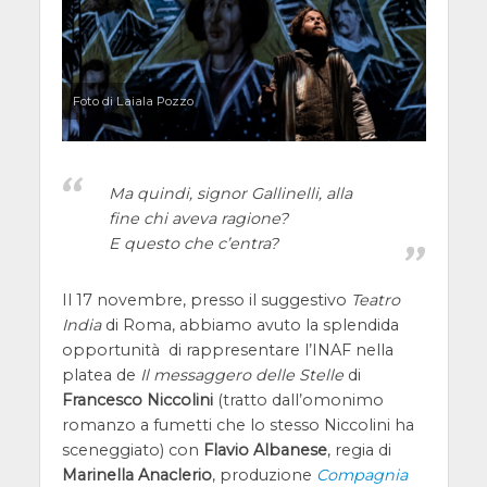
Foto di Laiala Pozzo
Ma quindi, signor Gallinelli, alla
fine chi aveva ragione?
E questo che c’entra?
Il 17 novembre, presso il suggestivo
Teatro
India
di Roma, abbiamo avuto la splendida
opportunità di rappresentare l’INAF nella
platea de
Il messaggero delle Stelle
di
Francesco Niccolini
(tratto dall’omonimo
romanzo a fumetti che lo stesso Niccolini ha
sceneggiato) con
Flavio Albanese
, regia di
Marinella Anaclerio
, produzione
Compagnia