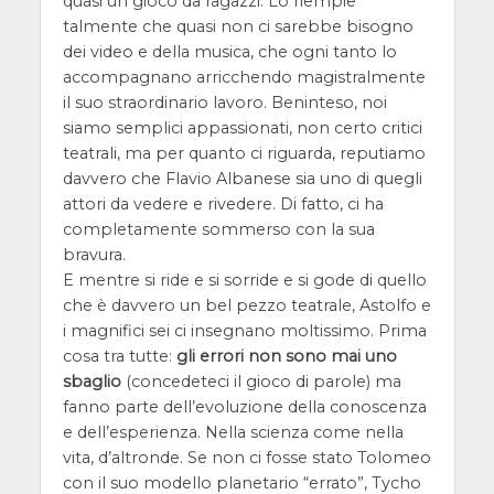
quasi un gioco da ragazzi. Lo riempie
talmente che quasi non ci sarebbe bisogno
dei video e della musica, che ogni tanto lo
accompagnano arricchendo magistralmente
il suo straordinario lavoro. Beninteso, noi
siamo semplici appassionati, non certo critici
teatrali, ma per quanto ci riguarda, reputiamo
davvero che Flavio Albanese sia uno di quegli
attori da vedere e rivedere. Di fatto, ci ha
completamente sommerso con la sua
bravura.
E mentre si ride e si sorride e si gode di quello
che è davvero un bel pezzo teatrale, Astolfo e
i magnifici sei ci insegnano moltissimo. Prima
cosa tra tutte:
gli errori non sono mai uno
sbaglio
(concedeteci il gioco di parole) ma
fanno parte dell’evoluzione della conoscenza
e dell’esperienza. Nella scienza come nella
vita, d’altronde. Se non ci fosse stato Tolomeo
con il suo modello planetario “errato”, Tycho