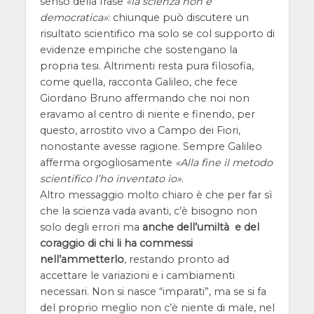
senso della frase
la scienza non è
democratica
: chiunque può discutere un
risultato scientifico ma solo se col supporto di
evidenze empiriche che sostengano la
propria tesi. Altrimenti resta pura filosofia,
come quella, racconta Galileo, che fece
Giordano Bruno affermando che noi non
eravamo al centro di niente e finendo, per
questo, arrostito vivo a Campo dei Fiori,
nonostante avesse ragione. Sempre Galileo
afferma orgogliosamente
Alla fine il metodo
scientifico l’ho inventato io
.
Altro messaggio molto chiaro è che per far sì
che la scienza vada avanti, c’è bisogno non
solo degli errori ma
anche dell’umiltà e del
coraggio di chi li ha commessi
nell’ammetterlo
, restando pronto ad
accettare le variazioni e i cambiamenti
necessari. Non si nasce “imparati”, ma se si fa
del proprio meglio non c’è niente di male, nel