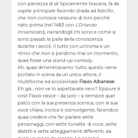
con pienezza di sè tipicamente toscana, fa da
ospite principale facendo strada ad Astolfo,
che non conosce nessuno di loro perchè
nato prima (nel 1483 con
L’Orlando
Innamorato
), narrandogli chi sono e come si
sono passati la palla della conoscenza
durante i secoli. Il tutto con un’ironia e un
ritmo che non si perdono mai un momento,
quasi fosse una
stand-up comedy
.
Ah, quasi dimenticavamo: tutto questo viene
portato in scena da un unico attore, il
multiforme ed eccezionale
Flavio Albanese
.
Eh già , non ve lo aspettavate vero? Eppure è
così! Flavio riesce – da solo – a riempire quel
palco con la sua presenza scenica, con la sua
voce chiara, ironica e coinvolgente, facendoci
quasi credere che far parlare sette
personaggi, con sette tonalità di voce, sette
dialetti e sette atteggiamenti differenti, sia