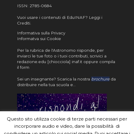
ISSN:
2785-0684
Vuoi usare i contenuti di EduINAF?
Leggi i
Crediti
.
Informativa sulla Privacy
Informatva sui Cookie
Per la rubrica de l'Astronomo risponde, per
inviarci le tue foto o i tuoi contributi, scrivici a
redazione.edu [chiocciola] inaf.it oppure
compila
il form
Sei un insegnante? Scarica la nostra
brochure
da
distribuire nella tua scuola e…
Questo sito utilizza cookie di terze parti necessari per
incorporare audio e video, dare la possibilità di
condividere un articolo sui social media. Puoi accettare i