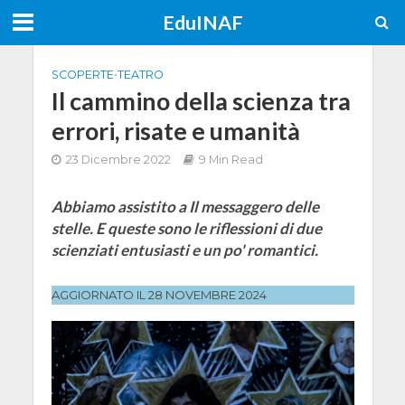
EduINAF
SCOPERTE
•
TEATRO
Il cammino della scienza tra
errori, risate e umanità
23 Dicembre 2022
9 Min Read
Abbiamo assistito a Il messaggero delle
stelle. E queste sono le riflessioni di due
scienziati entusiasti e un po' romantici.
AGGIORNATO IL 28 NOVEMBRE 2024