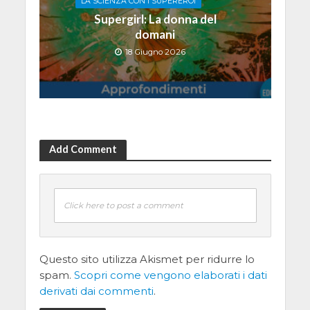
LA SCIENZA CON I SUPEREROI
Supergirl: La donna del
domani
18 Giugno 2026
Add Comment
Click here to post a comment
Questo sito utilizza Akismet per ridurre lo
spam.
Scopri come vengono elaborati i dati
derivati dai commenti
.