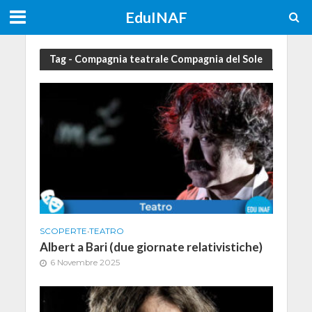
EduINAF
Tag - Compagnia teatrale Compagnia del Sole
SCOPERTE
•
TEATRO
Albert a Bari (due giornate relativistiche)
6 Novembre 2025