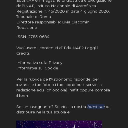
EduINAF è il magazine di didattica e divulgazione
dell'INAF,
Istituto Nazionale di Astrofisica
.
Registrazione n. 45/2020 in data 4 giugno 2020,
Tribunale di Roma
Direttore responsabile: Livia Giacomini
Redazione
ISSN:
2785-0684
Vuoi usare i contenuti di EduINAF?
Leggi i
Crediti
.
Informativa sulla Privacy
Informatva sui Cookie
Per la rubrica de l'Astronomo risponde, per
inviarci le tue foto o i tuoi contributi, scrivici a
redazione.edu [chiocciola] inaf.it oppure
compila
il form
Sei un insegnante? Scarica la nostra
brochure
da
distribuire nella tua scuola e…