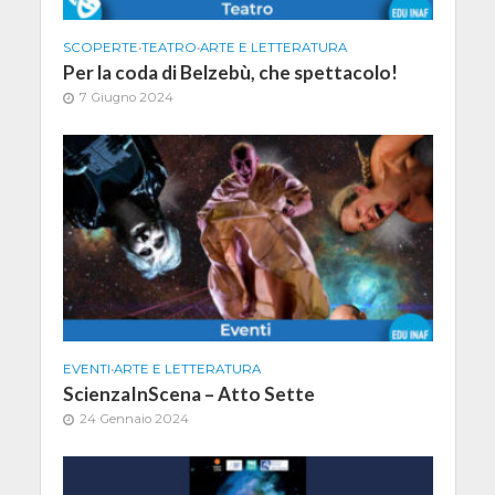
SCOPERTE
•
TEATRO
•
ARTE E LETTERATURA
Per la coda di Belzebù, che spettacolo!
7 Giugno 2024
EVENTI
•
ARTE E LETTERATURA
ScienzaInScena – Atto Sette
24 Gennaio 2024