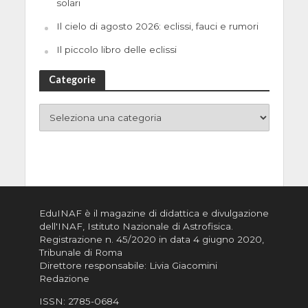
solari
Il cielo di agosto 2026: eclissi, fauci e rumori
Il piccolo libro delle eclissi
Categorie
EduINAF è il magazine di didattica e divulgazione
dell'INAF,
Istituto Nazionale di Astrofisica
.
Registrazione n. 45/2020 in data 4 giugno 2020,
Tribunale di Roma
Direttore responsabile: Livia Giacomini
Redazione
ISSN:
2785-0684