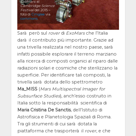
ExoMars
al
Cambridge Science
Festival
del 2015 –
foto di
Cmglee
via
commons
Sarà però sul
rover
di
ExoMars
che l’Italia
darà il contributo più importante. Grazie ad
una trivella realizzata nel nostro paese, sarà
infatti possibile esplorare il terreno marziano
alla ricerca di composti organici al riparo dalle
radiazioni solari e cosmiche che sterilizzano la
superficie. Per identificare tali composti, la
trivella sarà dotata dello spettrometro
Ma_MISS
(
Mars Multispectral Imager for
Subsurface Studies
), anch’esso costruito in
Italia sotto la responsabilità scientifica di
Maria Cristina De Sanctis
, dell’Istituto di
Astrofisica e Planetologia Spaziali di Roma.
Tra gli strumenti di cui sarà dotata la
piattaforma che trasporterà il
rover
, e che