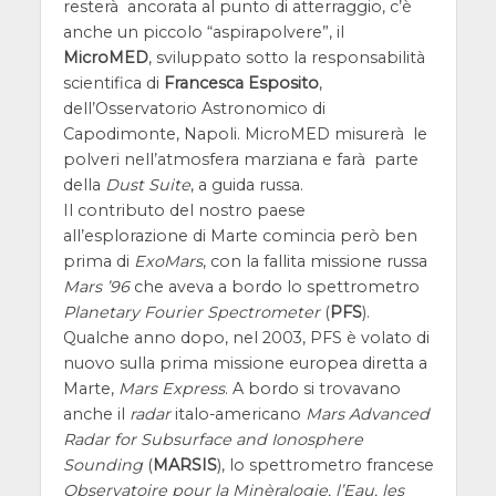
resterà ancorata al punto di atterraggio, c’è
anche un piccolo “aspirapolvere”, il
MicroMED
, sviluppato sotto la responsabilità
scientifica di
Francesca Esposito
,
dell’Osservatorio Astronomico di
Capodimonte, Napoli. MicroMED misurerà le
polveri nell’atmosfera marziana e farà parte
della
Dust Suite
, a guida russa.
Il contributo del nostro paese
all’esplorazione di Marte comincia però ben
prima di
ExoMars
, con la fallita missione russa
Mars ’96
che aveva a bordo lo spettrometro
Planetary Fourier Spectrometer
(
PFS
).
Qualche anno dopo, nel 2003, PFS è volato di
nuovo sulla prima missione europea diretta a
Marte,
Mars Express
. A bordo si trovavano
anche il
radar
italo-americano
Mars Advanced
Radar for Subsurface and Ionosphere
Sounding
(
MARSIS
), lo spettrometro francese
Observatoire pour la Minèralogie, l’Eau, les