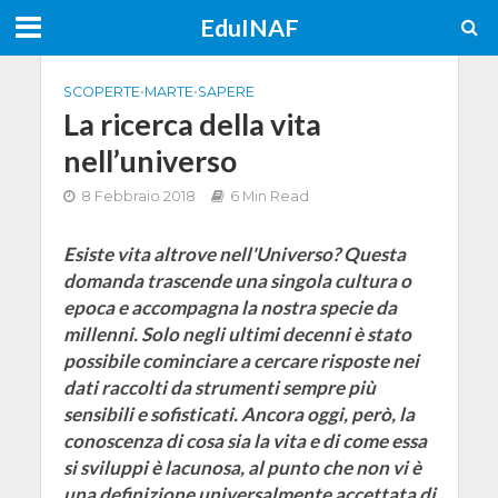
EduINAF
SCOPERTE
•
MARTE
•
SAPERE
La ricerca della vita
nell’universo
8 Febbraio 2018
6 Min Read
Esiste vita altrove nell'Universo? Questa
domanda trascende una singola cultura o
epoca e accompagna la nostra specie da
millenni. Solo negli ultimi decenni è stato
possibile cominciare a cercare risposte nei
dati raccolti da strumenti sempre più
sensibili e sofisticati. Ancora oggi, però, la
conoscenza di cosa sia la vita e di come essa
si sviluppi è lacunosa, al punto che non vi è
una definizione universalmente accettata di