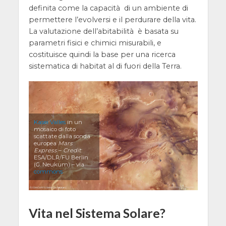
definita come la capacità di un ambiente di
permettere l’evolversi e il perdurare della vita.
La valutazione dell’abitabilità è basata su
parametri fisici e chimici misurabili, e
costituisce quindi la base per una ricerca
sistematica di habitat al di fuori della Terra.
Kasei Valles
in un
mosaico di foto
scattate dalla sonda
europea
Mars
Express
–
Credit
:
ESA/DLR/FU Berlin
(G. Neukum) – via
commons
Vita nel Sistema Solare?