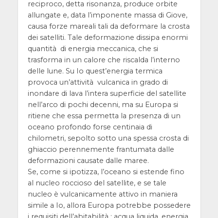
reciproco, detta risonanza, produce orbite
allungate e, data l’imponente massa di Giove,
causa forze mareali tali da deformare la crosta
dei satelliti. Tale deformazione dissipa enormi
quantità di energia meccanica, che si
trasforma in un calore che riscalda l’interno
delle lune. Su Io quest’energia termica
provoca un’attività vulcanica in grado di
inondare di lava l’intera superficie del satellite
nell’arco di pochi decenni, ma su Europa si
ritiene che essa permetta la presenza di un
oceano profondo forse centinaia di
chilometri, sepolto sotto una spessa crosta di
ghiaccio perennemente frantumata dalle
deformazioni causate dalle maree.
Se, come si ipotizza, l’oceano si estende fino
al nucleo roccioso del satellite, e se tale
nucleo è vulcanicamente attivo in maniera
simile a Io, allora Europa potrebbe possedere
i requisiti dell’abitabilità : acqua liquida, energia