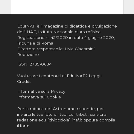
EduINAF è il magazine di didattica e divulgazione
dell'INAF,
Istituto Nazionale di Astrofisica
.
Registrazione n. 45/2020 in data 4 giugno 2020,
Tribunale di Roma
Direttore responsabile: Livia Giacomini
Redazione
ISSN:
2785-0684
Vuoi usare i contenuti di EduINAF?
Leggi i
Crediti
.
Informativa sulla Privacy
Informatva sui Cookie
Per la rubrica de l'Astronomo risponde, per
inviarci le tue foto o i tuoi contributi, scrivici a
redazione.edu [chiocciola] inaf.it oppure
compila
il form