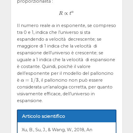
proporzionalità :
α
∝
R
∝
t
α
R
t
Il numero reale
in esponente, se compreso
α
α
tra 0 e 1, indica che l’universo si sta
espandendo a velocità decrescente; se
maggiore di 1 indica che la velocità di
espansione dell’universo è crescente; se
uguale a 1 indica che la velocità di espansione
è costante. Quindi, poichè il valore
dell’esponente per il modello del palloncino
=
1
/
3
è
, il palloncino non può essere
α
=
1
/
3
α
considerata un’analogia corretta, per quanto
visivamente efficace, dell’universo in
espansione.
Articolo scientifico
Xu, B., Su, J., & Wang, W., 2018, An