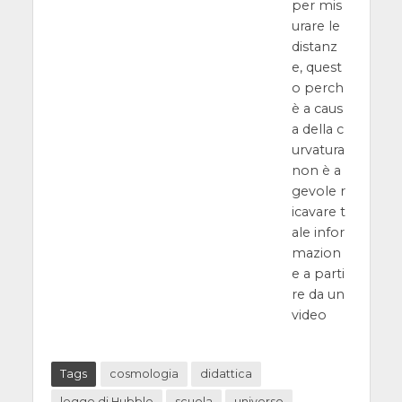
per mis
urare le
distanz
e, quest
o perch
è a caus
a della c
urvatura
non è a
gevole r
icavare t
ale infor
mazion
e a parti
re da un
video
Tags
cosmologia
didattica
legge di Hubble
scuola
universo