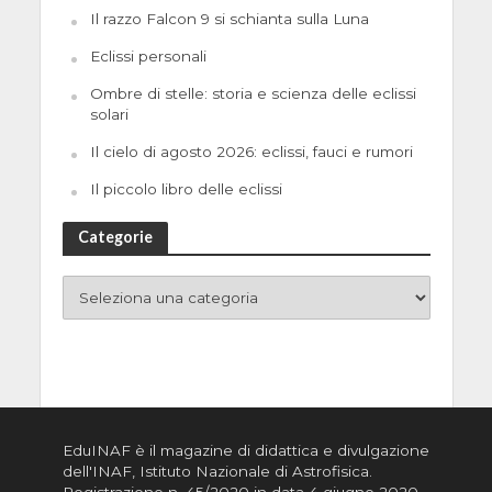
Il razzo Falcon 9 si schianta sulla Luna
Eclissi personali
Ombre di stelle: storia e scienza delle eclissi
solari
Il cielo di agosto 2026: eclissi, fauci e rumori
Il piccolo libro delle eclissi
Categorie
EduINAF è il magazine di didattica e divulgazione
dell'INAF,
Istituto Nazionale di Astrofisica
.
Registrazione n. 45/2020 in data 4 giugno 2020,