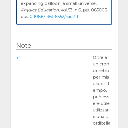
expanding balloon: a small universe,
Physics Education
, vol.53, n.6, pp. 065005
doi:
10.1088/1361-6552/aad71f
Note
Note
↑
1
Oltre a
un cron
ometro
per mis
urare il t
empo,
può ess
ere utile
utilizzar
e una c
ordicella