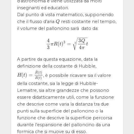
d’astronomia e viene utilizzata da molti
insegnanti ed educatori.
Dal punto di vista matematico, supponendo
che il flusso d’aria
resti costante nel tempo,
Q
Q
il volume del palloncino sarà dato da:
−
−
−
−
3
4
√
Q
3
(
)
=
3
4
3
π
R
(
t
)
3
=
3
Q
4
π
t
3
π
R
t
t
3
4
π
A partire da questa equazione, data la
definizione della costante di Hubble,
˙
(
)
R
t
(
)
=
, è possibile ricavare sia il valore
H
(
t
)
=
R
˙
(
t
)
R
(
t
)
H
t
(
)
R
t
della costante, sia la legge di Hubble-
Lemaitre, sia altre grandezze che possono
essere didatticamente utili, come la funzione
che descrive come varia la distanza tra due
punti sulla superficie del palloncino o la
funzione che descrive la superficie percorsa
durante l’espansione del palloncino da una
formica che si muove su di esso.