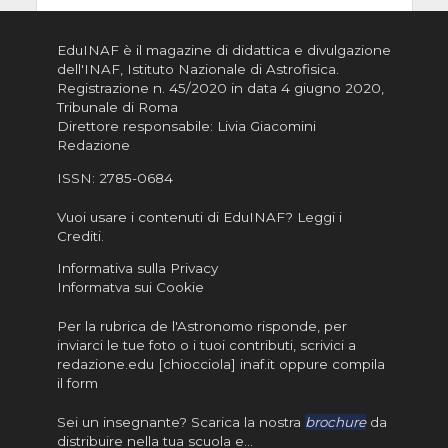
EduINAF è il magazine di didattica e divulgazione
dell'INAF,
Istituto Nazionale di Astrofisica
.
Registrazione n. 45/2020 in data 4 giugno 2020,
Tribunale di Roma
Direttore responsabile: Livia Giacomini
Redazione
ISSN:
2785-0684
Vuoi usare i contenuti di EduINAF?
Leggi i
Crediti
.
Informativa sulla Privacy
Informatva sui Cookie
Per la rubrica de l'Astronomo risponde, per
inviarci le tue foto o i tuoi contributi, scrivici a
redazione.edu [chiocciola] inaf.it oppure
compila
il form
Sei un insegnante? Scarica la nostra
brochure
da
distribuire nella tua scuola e…