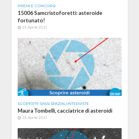
PREMI E CONCORSI
15006 Samcristoforetti: asteroide
fortunato!
23 Aprile 2021
SCOPERTE
•
SASSI SPAZIALI
•
INTERVISTE
Maura Tombelli, cacciatrice di asteroidi
23 Aprile 2021