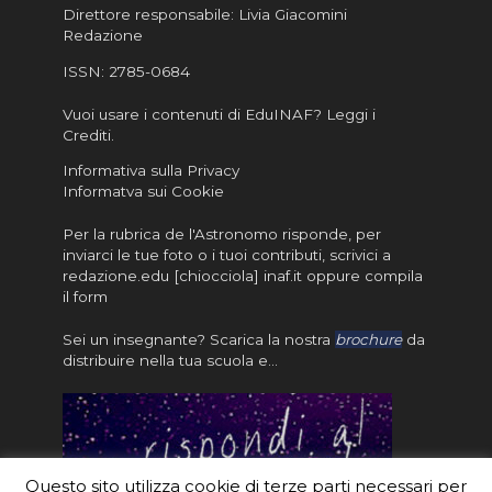
Direttore responsabile: Livia Giacomini
Redazione
ISSN:
2785-0684
Vuoi usare i contenuti di EduINAF?
Leggi i
Crediti
.
Informativa sulla Privacy
Informatva sui Cookie
Per la rubrica de l'Astronomo risponde, per
inviarci le tue foto o i tuoi contributi, scrivici a
redazione.edu [chiocciola] inaf.it oppure
compila
il form
Sei un insegnante? Scarica la nostra
brochure
da
distribuire nella tua scuola e…
Questo sito utilizza cookie di terze parti necessari per