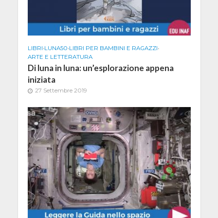
LIBRI
•
LUNA50
•
LIBRI PER BAMBINI E RAGAZZI
•
ARTE E LETTERATURA
Di luna in luna: un’esplorazione appena
iniziata
27 Settembre 2019