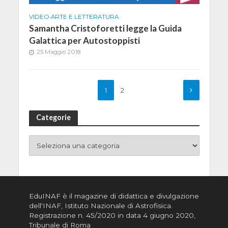
VIDEO
•
ARTE E LETTERATURA
Samantha Cristoforetti legge la Guida
Galattica per Autostoppisti
25 Maggio 2018
1
2
Categorie
EduINAF è il magazine di didattica e divulgazione
dell'INAF,
Istituto Nazionale di Astrofisica
.
Registrazione n. 45/2020 in data 4 giugno 2020,
Tribunale di Roma