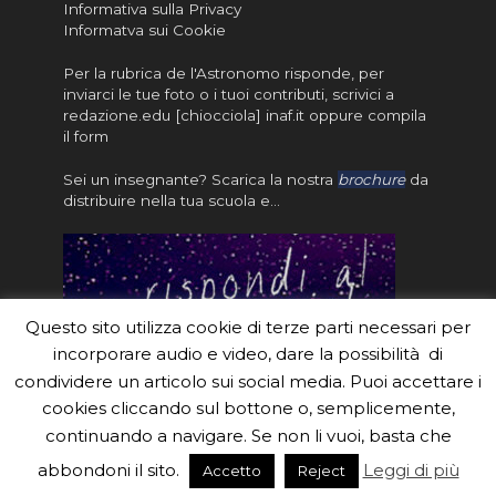
Informativa sulla Privacy
Informatva sui Cookie
Per la rubrica de l'Astronomo risponde, per
inviarci le tue foto o i tuoi contributi, scrivici a
redazione.edu [chiocciola] inaf.it oppure
compila
il form
Sei un insegnante? Scarica la nostra
brochure
da
distribuire nella tua scuola e…
Questo sito utilizza cookie di terze parti necessari per
incorporare audio e video, dare la possibilità di
condividere un articolo sui social media. Puoi accettare i
cookies cliccando sul bottone o, semplicemente,
continuando a navigare. Se non li vuoi, basta che
#eduinaf #inaf #astronomyforabetterworld.
abbondoni il sito.
Leggi di più
Accetto
Reject
Theme created by
Meks
. Powered by
WordPress
.