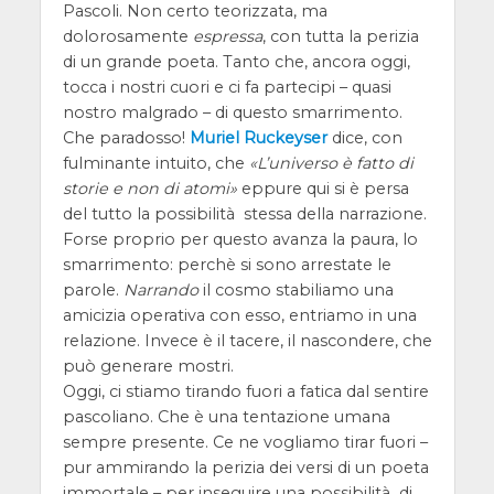
Pascoli. Non certo teorizzata, ma
dolorosamente
espressa
, con tutta la perizia
di un grande poeta. Tanto che, ancora oggi,
tocca i nostri cuori e ci fa partecipi – quasi
nostro malgrado – di questo smarrimento.
Che paradosso!
Muriel Ruckeyser
dice, con
fulminante intuito, che
L’universo è fatto di
storie e non di atomi
eppure qui si è persa
del tutto la possibilità stessa della narrazione.
Forse proprio per questo avanza la paura, lo
smarrimento: perchè si sono arrestate le
parole.
Narrando
il cosmo stabiliamo una
amicizia operativa con esso, entriamo in una
relazione. Invece è il tacere, il nascondere, che
può generare mostri.
Oggi, ci stiamo tirando fuori a fatica dal sentire
pascoliano. Che è una tentazione umana
sempre presente. Ce ne vogliamo tirar fuori –
pur ammirando la perizia dei versi di un poeta
immortale – per inseguire una possibilità di