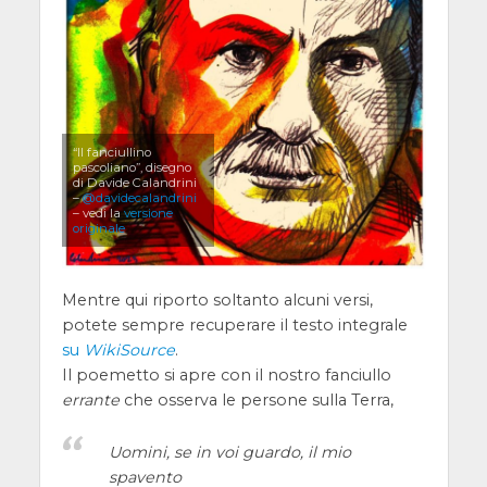
“Il fanciullino
pascoliano”, disegno
di Davide Calandrini
–
@davidecalandrini
– vedi la
versione
originale
Mentre qui riporto soltanto alcuni versi,
potete sempre recuperare il testo integrale
su
WikiSource
.
Il poemetto si apre con il nostro fanciullo
errante
che osserva le persone sulla Terra,
Uomini, se in voi guardo, il mio
spavento