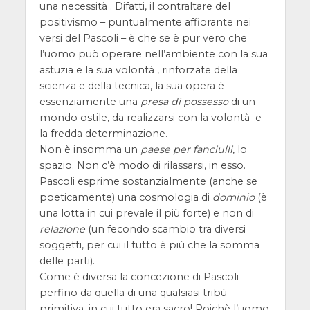
una necessità . Difatti, il contraltare del
positivismo – puntualmente affiorante nei
versi del Pascoli – è che se è pur vero che
l’uomo può operare nell’ambiente con la sua
astuzia e la sua volontà , rinforzate della
scienza e della tecnica, la sua opera è
essenziamente una
presa di possesso
di un
mondo ostile, da realizzarsi con la volontà e
la fredda determinazione.
Non è insomma un
paese per fanciulli
, lo
spazio. Non c’è modo di rilassarsi, in esso.
Pascoli esprime sostanzialmente (anche se
poeticamente) una cosmologia di
dominio
(è
una lotta in cui prevale il più forte) e non di
relazione
(un fecondo scambio tra diversi
soggetti, per cui il tutto è più che la somma
delle parti).
Come è diversa la concezione di Pascoli
perfino da quella di una qualsiasi tribù
primitiva, in cui tutto era sacro! Poichè l’uomo