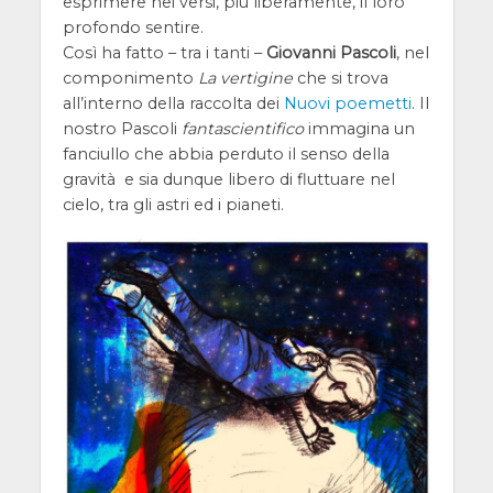
esprimere nei versi, più liberamente, il loro
profondo sentire.
Così ha fatto – tra i tanti –
Giovanni Pascoli
, nel
componimento
La vertigine
che si trova
all’interno della raccolta dei
Nuovi poemetti
. Il
nostro Pascoli
fantascientifico
immagina un
fanciullo che abbia perduto il senso della
gravità e sia dunque libero di fluttuare nel
cielo, tra gli astri ed i pianeti.