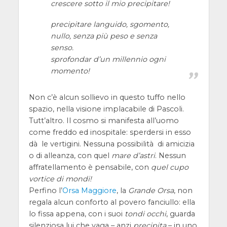
crescere sotto il mio precipitare!
precipitare languido, sgomento,
nullo, senza più peso e senza
senso.
sprofondar d’un millennio ogni
momento!
Non c’è alcun sollievo in questo tuffo nello
spazio, nella visione implacabile di Pascoli.
Tutt’altro. Il cosmo si manifesta all’uomo
come freddo ed inospitale: sperdersi in esso
dà le vertigini. Nessuna possibilità di amicizia
o di alleanza, con quel
mare d’astri
. Nessun
affratellamento è pensabile, con
quel cupo
vortice di mondi!
Perfino l’
Orsa Maggiore
, la
Grande Orsa
, non
regala alcun conforto al povero fanciullo: ella
lo fissa appena, con i suoi
tondi occhi
, guarda
silenziosa lui che vaga – anzi
precipita
– in uno