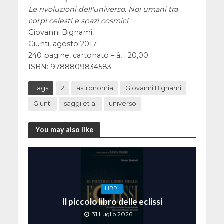
Le rivoluzioni dell'universo. Noi umani tra
corpi celesti e spazi cosmici
Giovanni Bignami
Giunti, agosto 2017
240 pagine, cartonato – â‚¬ 20,00
ISBN: 9788809834583
Tags
2
astronomia
Giovanni Bignami
Giunti
saggi et al
universo
You may also like
LIBRI
Il piccolo libro delle eclissi
31 Luglio 2026