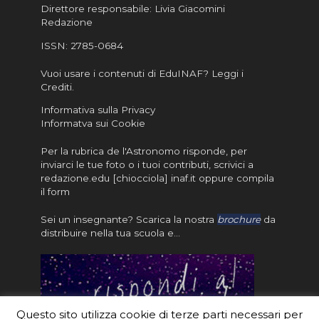
Direttore responsabile: Livia Giacomini
Redazione
ISSN:
2785-0684
Vuoi usare i contenuti di EduINAF?
Leggi i
Crediti
.
Informativa sulla Privacy
Informatva sui Cookie
Per la rubrica de l'Astronomo risponde, per
inviarci le tue foto o i tuoi contributi, scrivici a
redazione.edu [chiocciola] inaf.it oppure
compila
il form
Sei un insegnante? Scarica la nostra
brochure
da
distribuire nella tua scuola e…
Questo sito utilizza cookie di terze parti necessari per