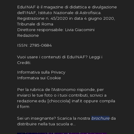
EduINAF è il magazine di didattica e divulgazione
dell'INAF,
Istituto Nazionale di Astrofisica
.
Registrazione n. 45/2020 in data 4 giugno 2020,
Tribunale di Roma
Direttore responsabile: Livia Giacomini
Redazione
ISSN:
2785-0684
Vuoi usare i contenuti di EduINAF?
Leggi i
Crediti
.
Informativa sulla Privacy
Informatva sui Cookie
Per la rubrica de l'Astronomo risponde, per
inviarci le tue foto o i tuoi contributi, scrivici a
redazione.edu [chiocciola] inaf.it oppure
compila
il form
Sei un insegnante? Scarica la nostra
brochure
da
distribuire nella tua scuola e…