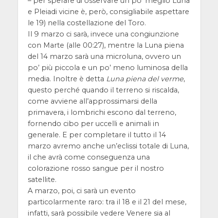
– per sperare di osservare un po’ meglio Luna
e Pleiadi vicine è, però, consigliabile aspettare
le 19) nella costellazione del Toro.
Il 9 marzo ci sarà, invece una congiunzione
con Marte (alle 00:27), mentre la Luna piena
del 14 marzo sarà una microluna, ovvero un
po’ più piccola e un po’ meno luminosa della
media. Inoltre è detta
Luna piena del verme
,
questo perché quando il terreno si riscalda,
come avviene all’approssimarsi della
primavera, i lombrichi escono dal terreno,
fornendo cibo per uccelli e animali in
generale. E per completare il tutto il 14
marzo avremo anche un’eclissi totale di Luna,
il che avrà come conseguenza una
colorazione rosso sangue per il nostro
satellite.
A marzo, poi, ci sarà un evento
particolarmente raro: tra il 18 e il 21 del mese,
infatti, sarà possibile vedere Venere sia al