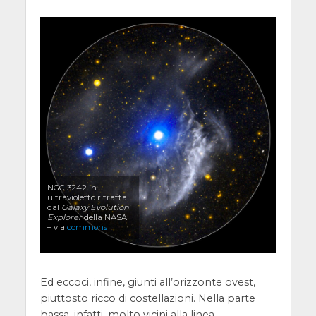
NGC 3242 in
ultravioletto ritratta
dal
Galaxy Evolution
Explorer
della NASA
– via
commons
Ed eccoci, infine, giunti all’orizzonte ovest,
piuttosto ricco di costellazioni. Nella parte
bassa, infatti, molto vicini alla linea