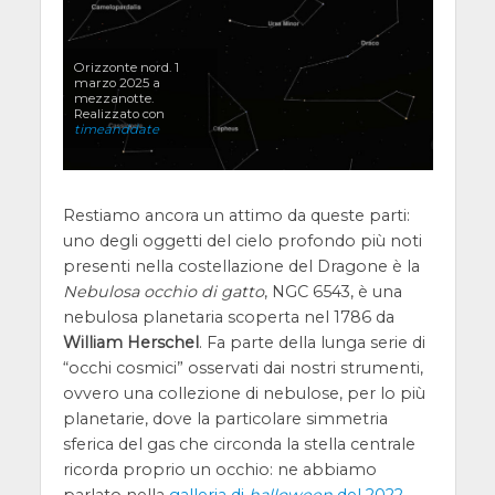
Orizzonte nord. 1
marzo 2025 a
mezzanotte.
Realizzato con
timeanddate
Restiamo ancora un attimo da queste parti:
uno degli oggetti del cielo profondo più noti
presenti nella costellazione del Dragone è la
Nebulosa occhio di gatto
, NGC 6543, è una
nebulosa planetaria scoperta nel 1786 da
William Herschel
. Fa parte della lunga serie di
“occhi cosmici” osservati dai nostri strumenti,
ovvero una collezione di nebulose, per lo più
planetarie, dove la particolare simmetria
sferica del gas che circonda la stella centrale
ricorda proprio un occhio: ne abbiamo