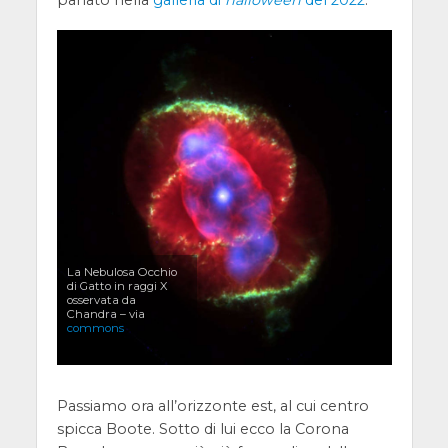
parlato nella
galleria di
halloween
del 2022
.
La Nebulosa Occhio
di Gatto in raggi X
osservata da
Chandra – via
commons
Passiamo ora all’orizzonte est, al cui centro
spicca Boote. Sotto di lui ecco la Corona