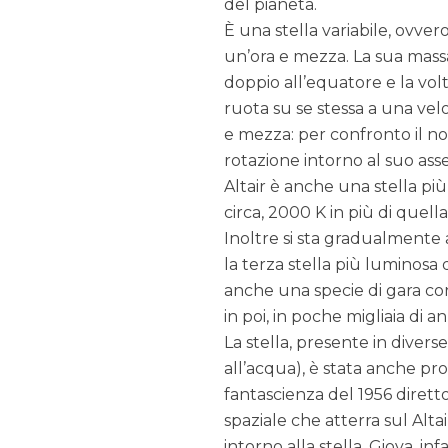
del pianeta.
È una stella variabile, ovver
un’ora e mezza. La sua massa 
doppio all’equatore e la volt
ruota su se stessa a una velo
e mezza: per confronto il no
rotazione intorno al suo asse
Altair è anche una stella pi
circa, 2000 K in più di quella
Inoltre si sta gradualmente a
la terza stella più luminosa 
anche una specie di gara co
in poi, in poche migliaia di a
La stella, presente in divers
all’acqua), è stata anche pr
fantascienza del 1956 dirett
spaziale che atterra sul Alt
intorno alla stella. Giova, i