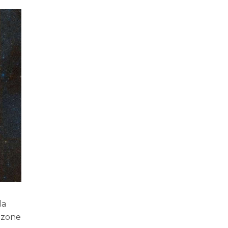
la
e zone