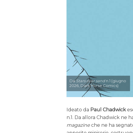
Da
Stars over sand
n.1 (giugno
2026, Dark Horse Comics)
Ideato da
Paul Chadwick
eso
n.1. Da allora Chadwick ne h
magazine
che ne ha segnato 
apposite miniserie, costrue