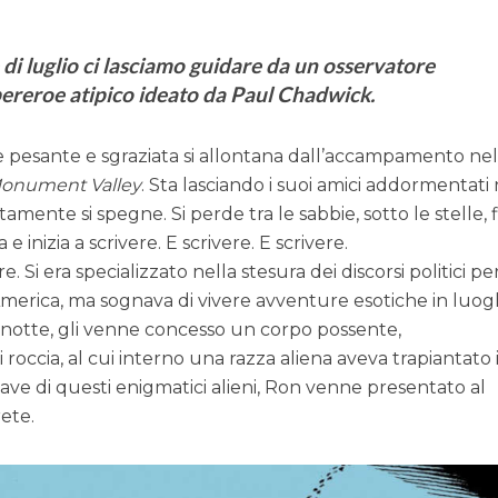
 di luglio ci lasciamo guidare da un osservatore
pereroe atipico ideato da Paul Chadwick.
pesante e sgraziata si allontana dall’accampamento ne
onument Valley
. Sta lasciando i suoi amici addormentati 
tamente si spegne. Si perde tra le sabbie, sotto le stelle, 
 inizia a scrivere. E scrivere. E scrivere.
. Si era specializzato nella stesura dei discorsi politici p
’America, ma sognava di vivere avventure esotiche in luog
a notte, gli venne concesso un corpo possente,
occia, al cui interno una razza aliena aveva trapiantato 
nave di questi enigmatici alieni, Ron venne presentato al
ete.