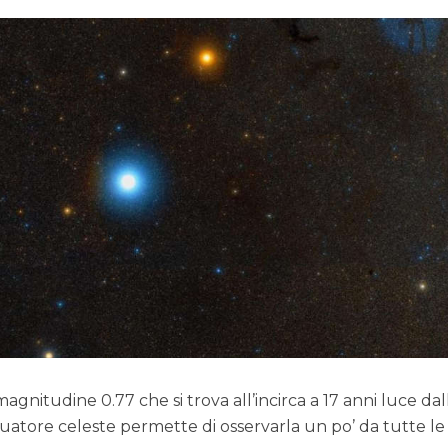
magnitudine 0.77 che si trova all’incirca a 17 anni luce dal
equatore celeste permette di osservarla un po’ da tutte l