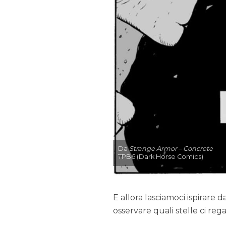
Da
Strange Armor
–
Concrete
TPB6 (Dark Horse Comics)
E allora lasciamoci ispirare 
osservare quali stelle ci regal