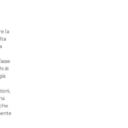
re la
lta
a
’asse
i di
già
ioni,
ena
 che
enente