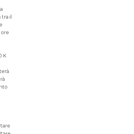
ca
tra il
re
 ore
0 K
terà
erà
ento
otare
itare