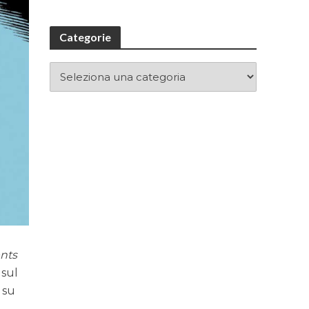
Categorie
nts
 sul
 su