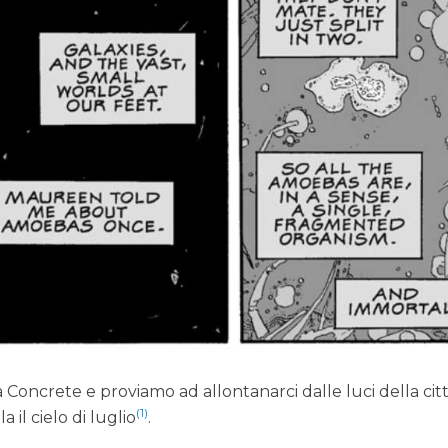
da Concrete e proviamo ad allontanarci dalle luci della cit
(1)
a il cielo di luglio
.