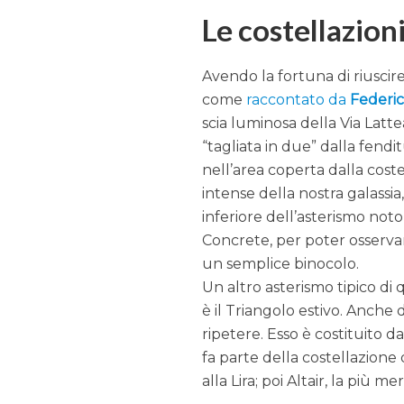
Le costellazion
Avendo la fortuna di riuscir
come
raccontato da
Federi
scia luminosa della Via Lattea
“tagliata in due” dalla fend
nell’area coperta dalla coste
intense della nostra galassia
inferiore dell’asterismo not
Concrete, per poter osservare
un semplice binocolo.
Un altro asterismo tipico di
è il Triangolo estivo. Anche
ripetere. Esso è costituito d
fa parte della costellazione 
alla Lira; poi Altair, la più 