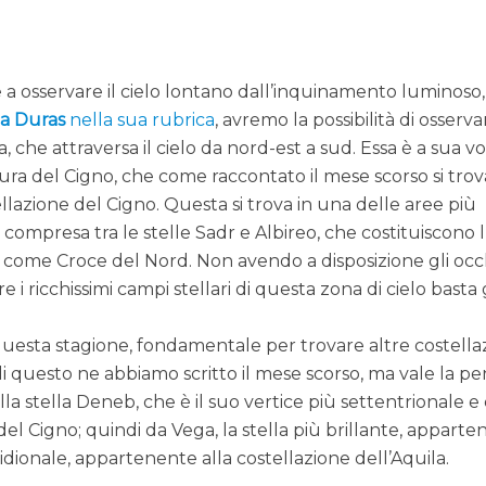
i
e a osservare il cielo lontano dall’inquinamento luminoso,
ca Duras
nella sua rubrica
, avremo la possibilità di osserva
, che attraversa il cielo da nord-est a sud. Essa è a sua vo
itura del Cigno, che come raccontato il mese scorso si trov
llazione del Cigno. Questa si trova in una delle aree più
, compresa tra le stelle Sadr e Albireo, che costituiscono l
o come Croce del Nord. Non avendo a disposizione gli occh
 i ricchissimi campi stellari di questa zona di cielo basta 
 questa stagione, fondamentale per trovare altre costellaz
 di questo ne abbiamo scritto il mese scorso, ma vale la p
alla stella Deneb, che è il suo vertice più settentrionale e
del Cigno; quindi da Vega, la stella più brillante, appart
meridionale, appartenente alla costellazione dell’Aquila.