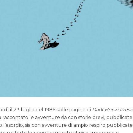
rdì il 23 luglio del 1986 sulle pagine di
Dark Horse Prese
a raccontato le avventure sia con storie brevi, pubblicate
l’esordio, sia con avventure di ampio respiro pubblicate
ndo un forte legame tra questo atipico supereroe e