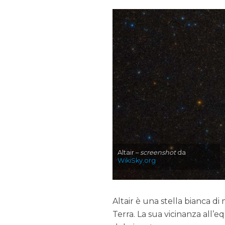
Altair –
screenshot
da
WikiSky.org
Altair è una stella bianca di 
Terra. La sua vicinanza all’