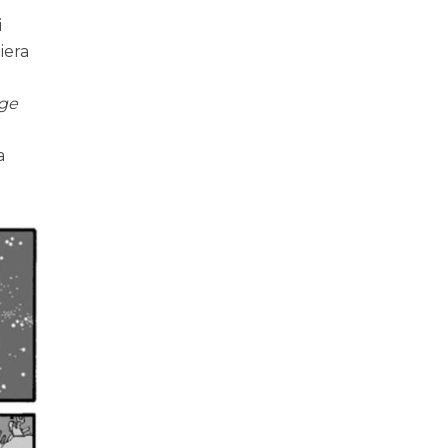
i
iera
nge
a