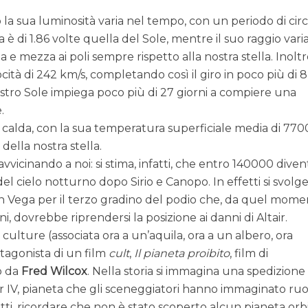
o la sua luminosità varia nel tempo, con un periodo di cir
è di 1.86 volte quella del Sole, mentre il suo raggio varia 
a e mezza ai poli sempre rispetto alla nostra stella. Inolt
cità di 242 km/s, completando così il giro in poco più di 8
stro Sole impiega poco più di 27 giorni a compiere una
.
ù calda, con la sua temperatura superficiale media di 770
 della nostra stella.
vvicinando a noi: si stima, infatti, che entro 140000 diven
del cielo notturno dopo Sirio e Canopo. In effetti si svolg
n Vega per il terzo gradino del podio che, da quel mom
nni, dovrebbe riprendersi la posizione ai danni di Altair.
e culture (associata ora a un’aquila, ora a un albero, ora
otagonista di un film
cult
,
Il pianeta proibito
, film di
o da
Fred Wilcox
. Nella storia si immagina una spedizione
air IV, pianeta che gli sceneggiatori hanno immaginato ru
nfatti, ricordare che non è stato scoperto alcun pianeta orb