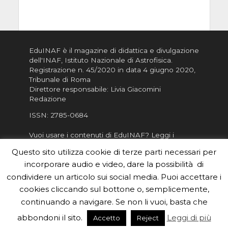
EduINAF è il magazine di didattica e divulgazione
dell'INAF,
Istituto Nazionale di Astrofisica
.
Registrazione n. 45/2020 in data 4 giugno 2020,
Tribunale di Roma
Direttore responsabile: Livia Giacomini
Redazione
ISSN:
2785-0684
Vuoi usare i contenuti di EduINAF?
Leggi i
Crediti
.
Questo sito utilizza cookie di terze parti necessari per
Informativa sulla Privacy
incorporare audio e video, dare la possibilità di
Informatva sui Cookie
condividere un articolo sui social media. Puoi accettare i
cookies cliccando sul bottone o, semplicemente,
Per la rubrica de l'Astronomo risponde, per
inviarci le tue foto o i tuoi contributi, scrivici a
continuando a navigare. Se non li vuoi, basta che
redazione.edu [chiocciola] inaf.it oppure
compila
abbondoni il sito.
Leggi di più
Accetto
Reject
il form