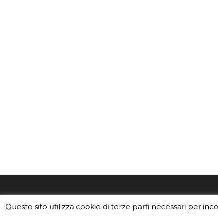
EduINAF è il magazine di didattica e
Vuoi usa
Questo sito utilizza cookie di terze parti necessari per inc
divulgazione dell'INAF,
Istituto
Leggi i C