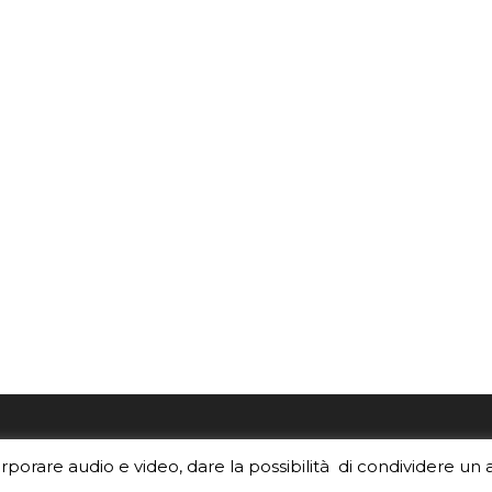
re i contenuti di EduINAF?
Per la rubrica de l'Astrono
orporare audio e video, dare la possibilità di condividere un 
rediti
.
risponde, per inviarci le tue 