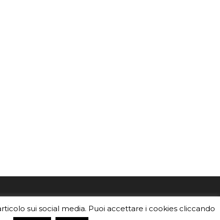
mo
Sei un insegnante? Scarica la nostra
articolo sui social media. Puoi accettare i cookies cliccando
foto o i
brochure
da distribuire nella tua