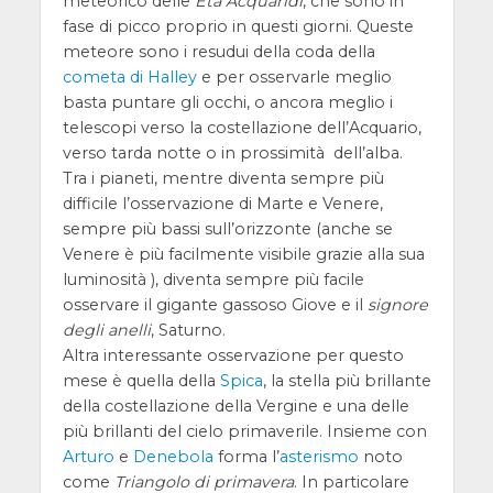
meteorico delle
Eta Acquaridi
, che sono in
fase di picco proprio in questi giorni. Queste
meteore sono i resudui della coda della
cometa di Halley
e per osservarle meglio
basta puntare gli occhi, o ancora meglio i
telescopi verso la costellazione dell’Acquario,
verso tarda notte o in prossimità dell’alba.
Tra i pianeti, mentre diventa sempre più
difficile l’osservazione di Marte e Venere,
sempre più bassi sull’orizzonte (anche se
Venere è più facilmente visibile grazie alla sua
luminosità ), diventa sempre più facile
osservare il gigante gassoso Giove e il
signore
degli anelli
, Saturno.
Altra interessante osservazione per questo
mese è quella della
Spica
, la stella più brillante
della costellazione della Vergine e una delle
più brillanti del cielo primaverile. Insieme con
Arturo
e
Denebola
forma l’
asterismo
noto
come
Triangolo di primavera
. In particolare