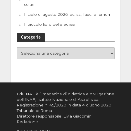
solari
Il cielo di agosto 2026: eclissi, fauci e rumori
Il piccolo libro delle eclissi
Categorie
EduINAF è il magazine di didattica e divulgazione
dell'INAF,
Istituto Nazionale di Astrofisica
.
Registrazione n. 45/2020 in data 4 giugno 2020,
Tribunale di Roma
Direttore responsabile: Livia Giacomini
Redazione