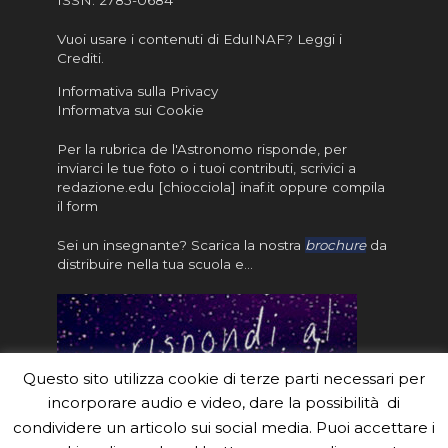
ISSN:
2785-0684
Vuoi usare i contenuti di EduINAF?
Leggi i
Crediti
.
Informativa sulla Privacy
Informatva sui Cookie
Per la rubrica de l'Astronomo risponde, per
inviarci le tue foto o i tuoi contributi, scrivici a
redazione.edu [chiocciola] inaf.it oppure
compila
il form
Sei un insegnante? Scarica la nostra
brochure
da
distribuire nella tua scuola e…
Questo sito utilizza cookie di terze parti necessari per
incorporare audio e video, dare la possibilità di
condividere un articolo sui social media. Puoi accettare i