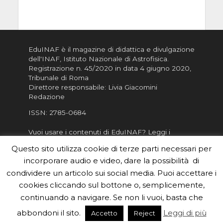
EduINAF è il magazine di didattica e divulgazione
dell'INAF,
Istituto Nazionale di Astrofisica
.
Registrazione n. 45/2020 in data 4 giugno 2020,
Tribunale di Roma
Direttore responsabile: Livia Giacomini
Redazione
ISSN:
2785-0684
Vuoi usare i contenuti di EduINAF?
Leggi i
Crediti
.
Questo sito utilizza cookie di terze parti necessari per
Informativa sulla Privacy
incorporare audio e video, dare la possibilità di
Informatva sui Cookie
condividere un articolo sui social media. Puoi accettare i
cookies cliccando sul bottone o, semplicemente,
Per la rubrica de l'Astronomo risponde, per
inviarci le tue foto o i tuoi contributi, scrivici a
continuando a navigare. Se non li vuoi, basta che
redazione.edu [chiocciola] inaf.it oppure
compila
abbondoni il sito.
Leggi di più
Accetto
Reject
il form