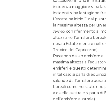
successivo, in una infinita a
incidenza maggiore si ha la
incidenti si ha la stagione fr
L’estate ha inizio ““ dal pun
la massima altezza per un em
fermo
, con riferimento al 
altezza nell’emisfero boreal
nostra Estate mentre nell’emi
Tropico del Capricorno).
Passando da un emisfero all’a
massima altezza all’equatore 
emisferi, e questo determin
in tal caso si parla di equinoz
salendo dall’emisfero austral
boreali come noi (autunno pe
a quello australe si parla di
dell’emisfero australe).