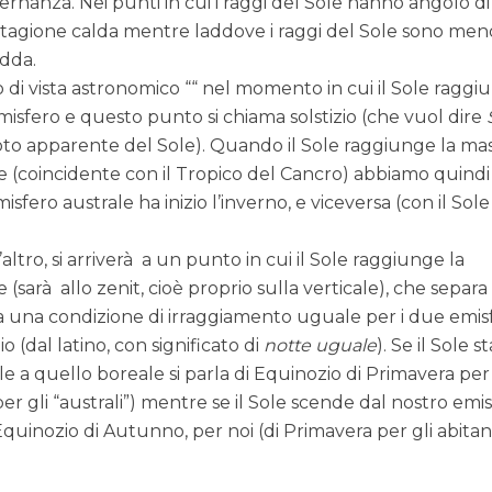
lternanza. Nei punti in cui i raggi del Sole hanno angolo di
 stagione calda mentre laddove i raggi del Sole sono men
edda.
to di vista astronomico ““ nel momento in cui il Sole ragg
isfero e questo punto si chiama solstizio (che vuol dire
moto apparente del Sole). Quando il Sole raggiunge la ma
e (coincidente con il Tropico del Cancro) abbiamo quindi
sfero australe ha inizio l’inverno, e viceversa (con il Sole
ltro, si arriverà a un punto in cui il Sole raggiunge la
(sarà allo zenit, cioè proprio sulla verticale), che separa
a una condizione di irraggiamento uguale per i due emisf
io (dal latino, con significato di
notte uguale
). Se il Sole st
e a quello boreale si parla di Equinozio di Primavera per 
r gli “australi”) mentre se il Sole scende dal nostro emi
 Equinozio di Autunno, per noi (di Primavera per gli abitan