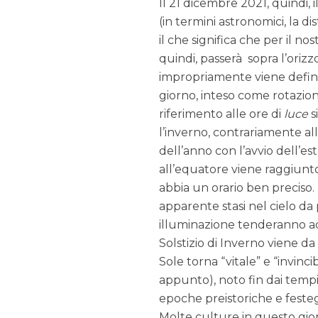
Il 21 dicembre 2021, quindi,
(in termini astronomici, la d
il che significa che per il no
quindi, passerà sopra l’ori
impropriamente viene defin
giorno, inteso come rotazio
riferimento alle ore di
luce
s
l’inverno, contrariamente all
dell’anno con l’avvio dell’e
all’equatore viene raggiunto
abbia un orario ben preciso
apparente stasi nel cielo da
illuminazione tenderanno a
Solstizio di Inverno viene da
Sole torna “vitale” e “invincib
appunto), noto fin dai tempi
epoche preistoriche e feste
Molte culture in questo gior