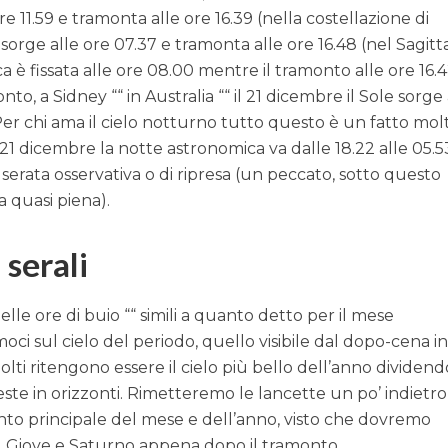
re 11.59 e tramonta alle ore 16.39 (nella costellazione di
orge alle ore 07.37 e tramonta alle ore 16.48 (nel Sagitta
aca è fissata alle ore 08.00 mentre il tramonto alle ore 16.
nto, a Sidney ““ in Australia ““ il 21 dicembre il Sole sorge 
 Per chi ama il cielo notturno tutto questo è un fatto mol
l 21 dicembre la notte astronomica va dalle 18.22 alle 05.5
serata osservativa o di ripresa (un peccato, sotto questo
a quasi piena).
 serali
lle ore di buio ““ simili a quanto detto per il mese
ci sul cielo del periodo, quello visibile dal dopo-cena in
lti ritengono essere il cielo più bello dell’anno dividend
este in orizzonti. Rimetteremo le lancette un po’ indietro
to principale del mese e dell’anno, visto che dovremo
, Giove e Saturno appena dopo il tramonto.