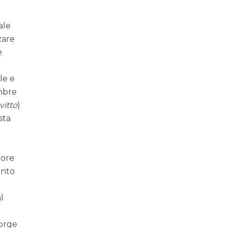
ale
zare
e
le e
embre
vitto
)
sta
tore
ento
l
sorge