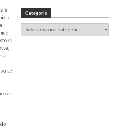
si è
Categorie
nizio
a
mico.
sto ci
tte,
rso
 su sè
nno un
e
odo