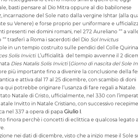
ale, basti pensare al Dio Mitra oppure al dio babilonese
carnazione del Sole nato dalla vergine Ishtar (alla qu
e su Venere) e forse proprio per uniformare e ufficializ
ti presenti nei domini romani, nel 272 Aureliano ““ a vall
 ““ trasferì a Roma i sacerdoti del Dio
Sol Invictus
ole in un tempio costruito sulle pendici del Colle Quirina
es Solis Invicti
. L’ufficialità del tempio avvenne il 2 dic
amata
Dies Natalis Solis Invicti
(
Giorno di nascita del Sole In
e più importante fino a divenire la conclusione della fe
antica e attiva dal 17 al 25 dicembre, con scambio di doni
a qui potrebbe originare l’usanza di fare regali a Natale.
to Natale di Cristo, ufficialmente, nel 330 con l’impera
atale Invitto in Natale Cristiano, con successivo recepim
ica nel 337 a opera di papa
Giulio I
.
finora perchè i concetti di eclittica e qualcosa legato a
e.
ione nei dati di dicembre, visto che a inizio mese il Sole 