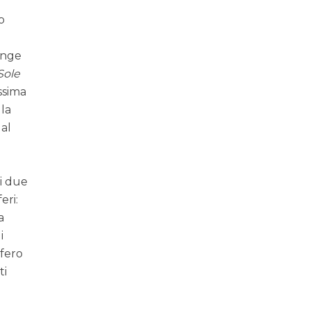
o
iunge
Sole
ssima
 la
 al
 i due
eri:
a
i
sfero
ti