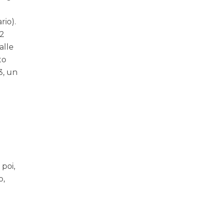
rio).
42
alle
to
3, un
 poi,
o,