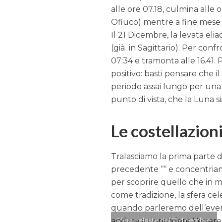
alle ore 07.18, culmina alle o
Ofiuco) mentre a fine mese s
Il 21 Dicembre, la levata eli
(già in Sagittario). Per confro
07:34 e tramonta alle 16.41.
positivo: basti pensare che i
periodo assai lungo per una 
punto di vista, che la Luna si
Le costellazioni
Tralasciamo la prima parte de
precedente ““ e concentriamo
per scoprire quello che in mo
come tradizione, la sfera cel
quando parleremo dell’even
andare a riprendere Venere
Sfera celeste del 15 dicembre