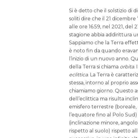
Si è detto che il solstizio di 
soliti dire che il 21 dicembre
alle ore 16.59, nel 2021, del
stagione abbia addirittura u
Sappiamo che la Terra effett
è noto fin da quando erava
l’inizio di un nuovo anno. Q
della Terra si chiama
orbita
.
eclittica
. La Terra è caratter
stessa, intorno al proprio as
chiamiamo giorno. Questo as
dell’eclittica ma risulta incl
emisfero terrestre (boreale, 
l’equatore fino al Polo Sud)
(inclinazione minore, angolo
rispetto al suolo) rispetto a