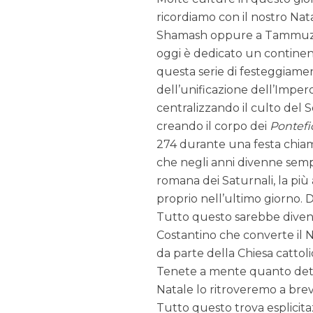
ricordiamo con il nostro Nat
Shamash oppure a Tammuz, in
oggi è dedicato un continent
questa serie di festeggiamen
dell’unificazione dell’Impero
centralizzando il culto del S
creando il corpo dei
Pontefic
274 durante una festa chi
che negli anni divenne sempr
romana dei Saturnali, la più 
proprio nell’ultimo giorno. D
Tutto questo sarebbe diventa
Costantino che converte il N
da parte della Chiesa cattol
Tenete a mente quanto detto 
Natale lo ritroveremo a brev
Tutto questo trova esplicitaz