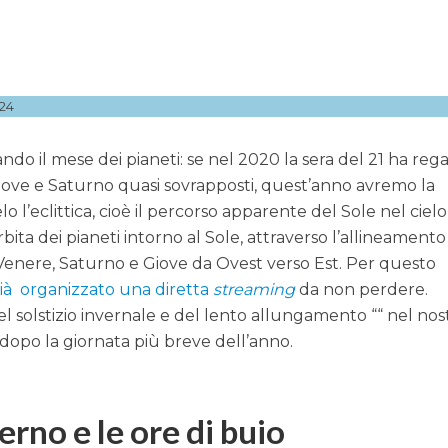
24
do il mese dei pianeti: se nel 2020 la sera del 21 ha reg
iove e Saturno quasi sovrapposti, quest’anno avremo la
elo l’eclittica, cioè il percorso apparente del Sole nel cielo
rbita dei pianeti intorno al Sole, attraverso l’allineamento
i: Venere, Saturno e Giove da Ovest verso Est. Per questo
ià organizzato una diretta
streaming
da non perdere.
 solstizio invernale e del lento allungamento ““ nel nos
e dopo la giornata più breve dell’anno.
verno e le ore di buio