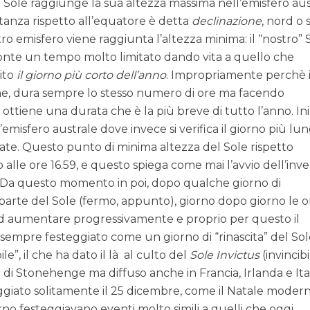
 il Sole raggiunge la sua altezza massima nell’emisfero au
istanza rispetto all’equatore è detta
declinazione
, nord o 
stro emisfero viene raggiunta l’altezza minima: il “nostro” 
zzonte un tempo molto limitato dando vita a quello che
ito
il giorno più corto dell’anno
. Impropriamente perchè i
ne, dura sempre lo stesso numero di ore ma facendo
i ottiene una durata che è la più breve di tutto l’anno. Ini
’emisfero australe dove invece si verifica il giorno più lu
state. Questo punto di minima altezza del Sole rispetto
 alle ore 16.59, e questo spiega come mai l’avvio dell’inv
. Da questo momento in poi, dopo qualche giorno di
 parte del Sole (fermo, appunto), giorno dopo giorno le o
d aumentare progressivamente e proprio per questo il
 sempre festeggiato come un giorno di “rinascita” del Sole
ile”, il che ha dato il là al culto del
Sole Invictus
(invincibi
 di Stonehenge ma diffuso anche in Francia, Irlanda e Ita
ggiato solitamente il 25 dicembre, come il Natale modern
no festeggiavano eventi molto simili a quelli che oggi