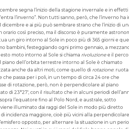
dicembre segna l’inizio della stagione invernale e in effetti 
 “entra l’inverno”. Non tutti sanno, però, che l’inverno ha i
 21 dicembre e ai più può sembrare strano che l’inizio di un
n orario così preciso, ma il discorso è puramente astrono
ua un giro intorno al Sole in poco più di 365 giorni e que
mo bambini, festeggiando ogni primo gennaio, a mezzano
uesto moto intorno al Sole si chiama
rivoluzione
e il perco
 Il piano dell’orbita terrestre intorno al Sole è chiamato
izzata anche da altri moti, come quello di
rotazione
: ruota
se che passa per i poli, in un tempo di circa 24 ore che
se di rotazione, però, non è perpendicolare al piano
inato di 23°27′, con il risultato che in alcuni periodi dell’a
sopra l’equatore fino al Polo Nord, e australe, sotto
 viene illuminato dai raggi del Sole in modo più diretto
 di incidenza maggiore, cioè più vicini alla perpendicolar
ll’emisfero opposto, per alternare la situazione in un peri