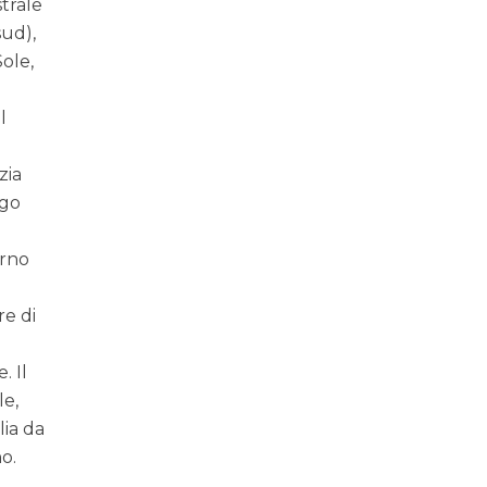
strale
sud),
Sole,
l
zia
ngo
erno
re di
. Il
le,
lia da
o.