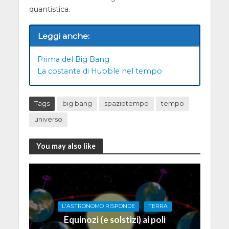
quantistica.
Leggi anche:
Prima del Big Bang
La costante di Hubble nel tempo
Tags
big bang
spaziotempo
tempo
universo
You may also like
L'ASTRONOMO RISPONDE
TERRA
Equinozi (e solstizi) ai poli