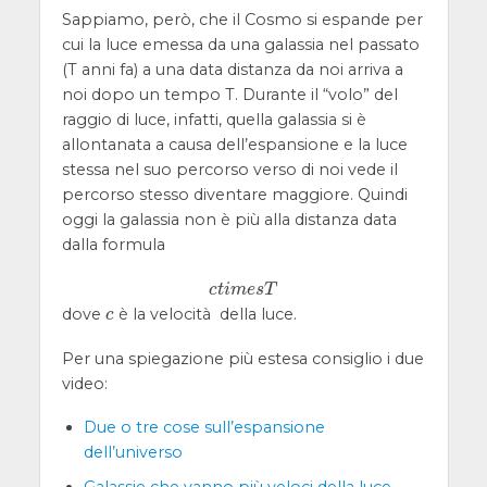
Sappiamo, però, che il Cosmo si espande per
cui la luce emessa da una galassia nel passato
(T anni fa) a una data distanza da noi arriva a
noi dopo un tempo T. Durante il “volo” del
raggio di luce, infatti, quella galassia si è
allontanata a causa dell’espansione e la luce
stessa nel suo percorso verso di noi vede il
percorso stesso diventare maggiore. Quindi
oggi la galassia non è più alla distanza data
dalla formula
c
t
i
m
e
s
T
c
t
i
m
e
s
T
dove
è la velocità della luce.
c
c
Per una spiegazione più estesa consiglio i due
video:
Due o tre cose sull’espansione
dell’universo