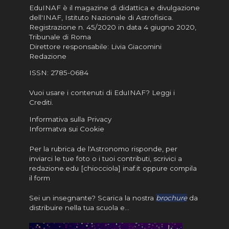
EduINAF è il magazine di didattica e divulgazione
dell'INAF,
Istituto Nazionale di Astrofisica
.
Registrazione n. 45/2020 in data 4 giugno 2020,
Tribunale di Roma
Direttore responsabile: Livia Giacomini
Redazione
ISSN:
2785-0684
Vuoi usare i contenuti di EduINAF?
Leggi i
Crediti
.
Informativa sulla Privacy
Informatva sui Cookie
Per la rubrica de l'Astronomo risponde, per
inviarci le tue foto o i tuoi contributi, scrivici a
redazione.edu [chiocciola] inaf.it oppure
compila
il form
Sei un insegnante? Scarica la nostra
brochure
da
distribuire nella tua scuola e…