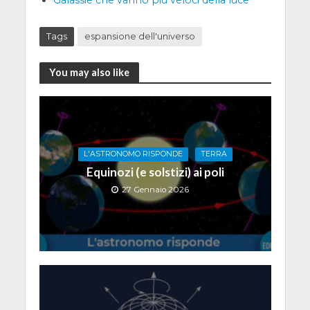
Galassie che vanno più veloci della luce
Tags
espansione dell'universo
You may also like
L'ASTRONOMO RISPONDE
TERRA
Equinozi (e solstizi) ai poli
27 Gennaio 2026