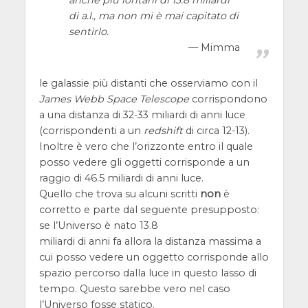
anche più lontani di 13.8 miliardi
di a.l., ma non mi è mai capitato di
sentirlo.
Mimma
le galassie più distanti che osserviamo con il
James Webb Space Telescope
corrispondono
a una distanza di 32-33 miliardi di anni luce
(corrispondenti a un
redshift
di circa 12-13).
Inoltre è vero che l’orizzonte entro il quale
posso vedere gli oggetti corrisponde a un
raggio di 46.5 miliardi di anni luce.
Quello che trova su alcuni scritti
non
è
corretto e parte dal seguente presupposto:
se l’Universo è nato 13.8
miliardi di anni fa allora la distanza massima a
cui posso vedere un oggetto corrisponde allo
spazio percorso dalla luce in questo lasso di
tempo. Questo sarebbe vero nel caso
l’Universo fosse statico.