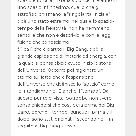
spazio e tutta la materia si concentreranno in
uno spazio infinitesimo, quello che gli
astrofisici chiamano la “singolarità iniziale”,
cioè uno stato estremo, nel quale lo spazio-
tempo della Relatività non ha nemmeno
senso, e che non è descrivibile con le leggi
fisiche che conosciamo.
àˆ da lì che è partito il Big Bang, cioè la
grande esplosione di materia ed energia, con
la quale si pensa abbia avuto inizio la storia
dell’Universo. Occorre poi ragionare un
attimo sul fatto che è l’espansione
dell’Universo che definisce lo “spazio” come
lo intendiamo noi. E anche il “tempo”. Da
questo punto di vista, potrebbe non avere
senso chiedersi che cosa c’era prima del Big
Bang, perchè il tempo (dunque il prima e il
dopo) sono stati originati – secondo noi – in
seguito al Big Bang stesso.