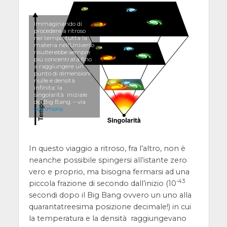
Immaginando di
procedere a ritroso
nel tempo, tutta la
materia nell’Universo
risulterebbe sempre
più concentrata fino
a raggiungere un
punto di dimensioni
nulle e densità
infinita: la
singolarità iniziale
del Big Bang. – via
commons
In questo viaggio a ritroso, fra l’altro, non è
neanche possibile spingersi all’istante zero
vero e proprio, ma bisogna fermarsi ad una
-43
piccola frazione di secondo dall’inizio (10
secondi dopo il Big Bang ovvero un uno alla
quarantatreesima posizione decimale!) in cui
la temperatura e la densità raggiungevano