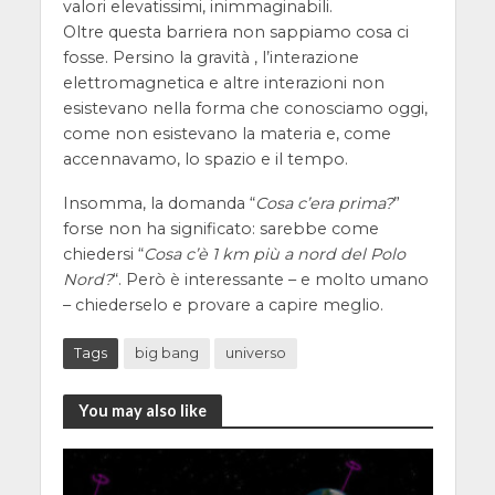
valori elevatissimi, inimmaginabili.
Oltre questa barriera non sappiamo cosa ci
fosse. Persino la gravità , l’interazione
elettromagnetica e altre interazioni non
esistevano nella forma che conosciamo oggi,
come non esistevano la materia e, come
accennavamo, lo spazio e il tempo.
Insomma, la domanda “
Cosa c’era prima?
”
forse non ha significato: sarebbe come
chiedersi “
Cosa c’è 1 km più a nord del Polo
Nord?
“. Però è interessante – e molto umano
– chiederselo e provare a capire meglio.
Tags
big bang
universo
You may also like