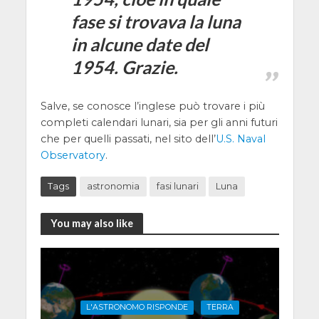
fase si trovava la luna
in alcune date del
1954. Grazie.
Salve, se conosce l’inglese può trovare i più
completi calendari lunari, sia per gli anni futuri
che per quelli passati, nel sito dell’
U.S. Naval
Observatory
.
Tags
astronomia
fasi lunari
Luna
You may also like
L'ASTRONOMO RISPONDE
TERRA