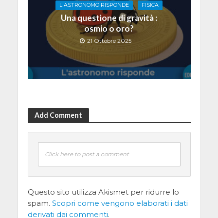
L'ASTRONOMO RISPONDE
FISICA
Una questione di gravità :
osmio o oro?
21 Ottobre 2025
Add Comment
Click here to post a comment
Questo sito utilizza Akismet per ridurre lo
spam.
Scopri come vengono elaborati i dati
derivati dai commenti
.