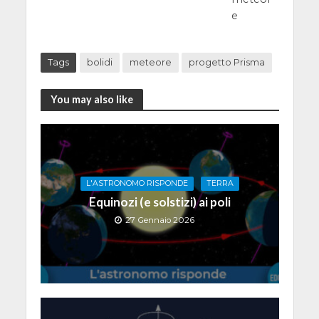
e
Tags
bolidi
meteore
progetto Prisma
You may also like
L'ASTRONOMO RISPONDE
TERRA
Equinozi (e solstizi) ai poli
27 Gennaio 2026