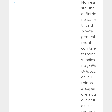
Note
↑
1
Non esi
ste una
definizio
ne scien
tifica di
bolide
:
general
mente
con tale
termine
si indica
no
palle
di fuoco
dalla lu
minosit
à superi
ore a qu
ella dell
e usuali
meteor