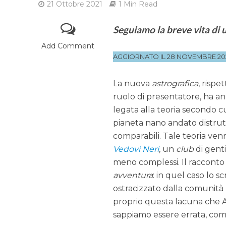
21 Ottobre 2021
1 Min Read
Seguiamo la breve vita di 
Add Comment
AGGIORNATO IL 28 NOVEMBRE 20
La nuova
astrografica
, rispe
ruolo di presentatore, ha a
legata alla teoria secondo cui
pianeta nano andato distrutt
comparabili. Tale teoria ven
Vedovi Neri
, un
club
di genti
meno complessi. Il racconto 
avventura
: in quel caso lo s
ostracizzato dalla comunità 
proprio questa lacuna che A
sappiamo essere errata, come 