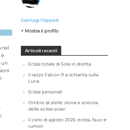
Gianluigi Filippelli
+ Mostra il profilo
n
nel
Articoli recenti
 è
i un
Eclissi totale di Sole in diretta
ioni
Il razzo Falcon 9 si schianta sulla
i
Luna
Eclissi personali
Ombre di stelle: storia e scienza
è
delle eclissi solari
i
Il cielo di agosto 2026: eclissi, fauci e
rumori