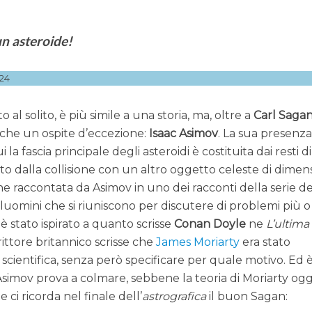
un asteroide!
24
tto al solito, è più simile a una storia, ma, oltre a
Carl Saga
nche un ospite d’eccezione:
Isaac Asimov
. La sua presenza
 la fascia principale degli asteroidi è costituita dai resti d
o dalla collisione con un altro oggetto celeste di dimens
ne raccontata da Asimov in uno dei racconti della serie de
luomini che si riuniscono per discutere di problemi più o
è stato ispirato a quanto scrisse
Conan Doyle
ne
L’ultima
crittore britannico scrisse che
James Moriarty
era stato
scientifica, senza però specificare per quale motivo. Ed 
simov prova a colmare, sebbene la teoria di Moriarty ogg
ci ricorda nel finale dell’
astrografica
il buon Sagan: