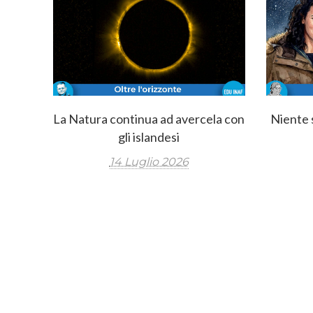
La Natura continua ad avercela con
Niente s
gli islandesi
14 Luglio 2026