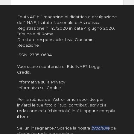
EduINAF è il magazine di didattica e divulgazione
dell'INAF,
Istituto Nazionale di Astrofisica
.
Registrazione n. 45/2020 in data 4 giugno 2020,
Tribunale di Roma
Direttore responsabile: Livia Giacomini
Redazione
ISSN:
2785-0684
Vuoi usare i contenuti di EduINAF?
Leggi i
Crediti
.
Informativa sulla Privacy
Informatva sui Cookie
Per la rubrica de l'Astronomo risponde, per
inviarci le tue foto o i tuoi contributi, scrivici a
redazione.edu [chiocciola] inaf.it oppure
compila
il form
Sei un insegnante? Scarica la nostra
brochure
da
distribuire nella tua scuola e…