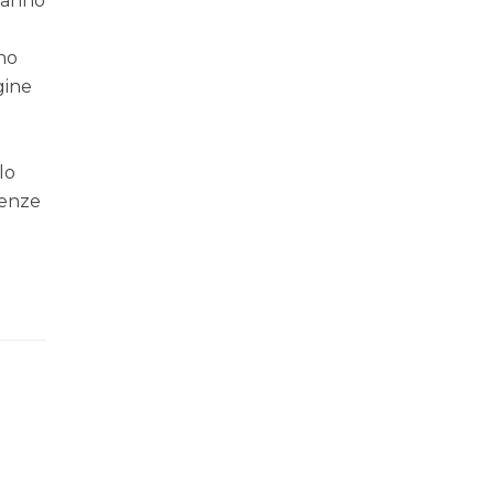
ranno
no
gine
lo
renze