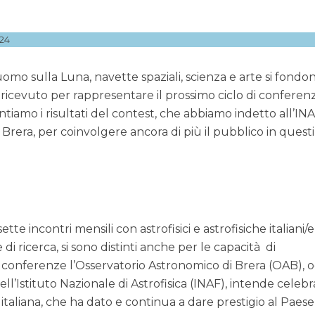
24
l’uomo sulla Luna, navette spaziali, scienza e arte si fondo
ricevuto per rappresentare il prossimo ciclo di conferen
esentiamo i risultati del contest, che abbiamo indetto all’IN
Brera, per coinvolgere ancora di più il pubblico in questi
 sette incontri mensili con astrofisici e astrofisiche italiani/
di ricerca, si sono distinti anche per le capacità di
onferenze l’Osservatorio Astronomico di Brera (OAB), o
ll’Istituto Nazionale di Astrofisica (INAF), intende celeb
italiana, che ha dato e continua a dare prestigio al Paese