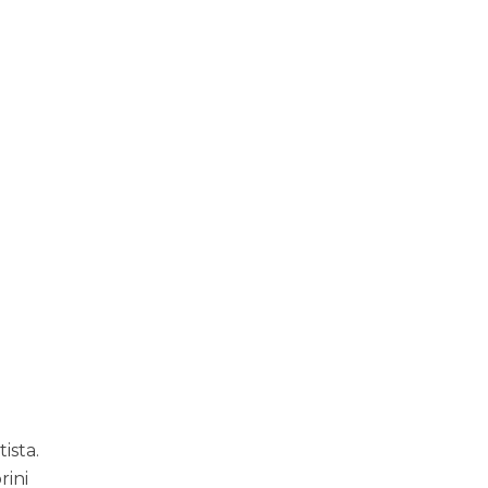
ista.
rini