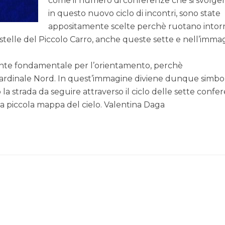
come il numero di conferenze che si svolge
in questo nuovo ciclo di incontri, sono state
appositamente scelte perchè ruotano intor
e stelle del Piccolo Carro, anche queste sette e nell’imma
ente fondamentale per l’orientamento, perchè
ardinale Nord. In quest’immagine diviene dunque simbo
a strada da seguire attraverso il ciclo delle sette confe
 piccola mappa del cielo. Valentina Daga