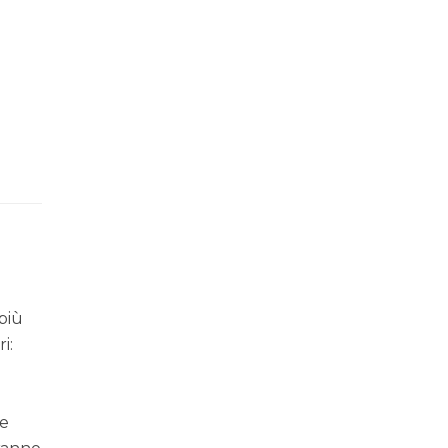
più
i:
te