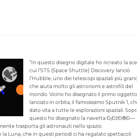
“In questo disegno digitale ho ricreato la sc
cui l’STS (Space Shuttle) Discovery lanciò
l’Hubble, uno dei telescopi spaziali più grand
che aiuta molto gli astronomi e astrofili del
mondo. Vicino ho disegnato il primo oggett
lanciato in orbita, il famosissimo Sputnik 1, c
dato vita a tutte le esplorazioni spaziali. Sopr
questo ho disegnato la navetta Ð¡ÐžÐ®Ð—
lmente trasporta gli astronauti nello spazio.
la Luna, che in questi periodi ci ha regalato spettacoli