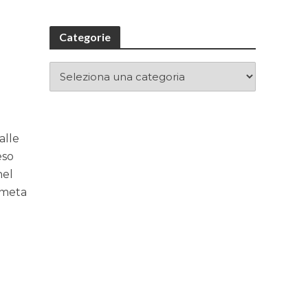
Categorie
alle
eso
nel
ometa