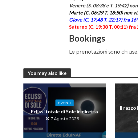
Venere (S. 08:38 e T. 19:42) non v
Marte (C. 06:29 T. 18:50) non visib
Giove (C. 17:48 T. 22:17)
fra 16º
Saturno (C. 19:38 T. 00:11) fra 2
Bookings
Le prenotazioni sono chiuse
You may also like
EVENTI
Il razzo
Eclissi totale di Sole in diretta
7 Agosto 2026