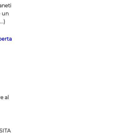
aneti
e un
i…)
perta
e al
SITA