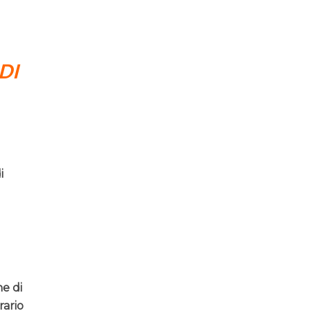
DI
i
ne di
rario