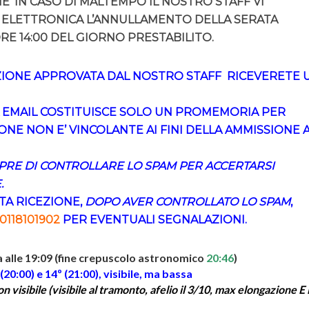
HE’ IN CASO DI MALTEMPO IL NOSTRO STAFF VI
 ELETTRONICA L’ANNULLAMENTO DELLA SERATA
RE 14:00 DEL GIORNO PRESTABILITO.
ZIONE APPROVATA DAL NOSTRO STAFF RICEVERETE 
 EMAIL COSTITUISCE SOLO UN PROMEMORIA PER
IONE NON E’ VINCOLANTE AI FINI DELLA AMMISSIONE 
RE DI CONTROLLARE LO SPAM PER ACCERTARSI
.
TA RICEZIONE,
DOPO AVER CONTROLLATO LO SPAM
,
0118101902
PER EVENTUALI SEGNALAZIONI.
a alle 19:09 (fine crepuscolo astronomico
20:46
)
 (20:00) e 14º (21:00), visibile, ma bassa
 visibile (visibile al tramonto, afelio il 3/10, max elongazione E i