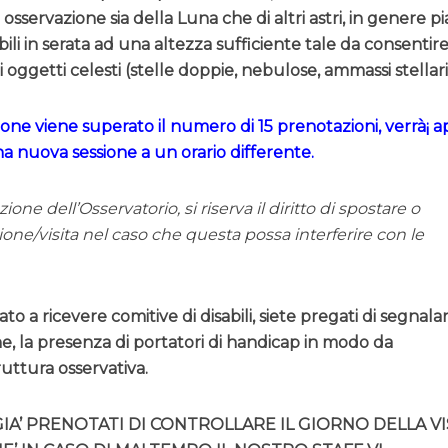
sservazione sia della Luna che di altri astri, in genere pi
sibili in serata ad una altezza sufficiente tale da consentir
 oggetti celesti (stelle doppie, nebulose, ammassi stellar
ione viene superato il numero di 15 prenotazioni, verrà¡ a
uova sessione a un orario differente.
one dell’Osservatorio, si riserva il diritto di spostare o
one/visita nel caso che questa possa interferire con le
to a ricevere comitive di disabili, siete pregati di segnalar
 la presenza di portatori di handicap in modo da
ruttura osservativa.
GIA’ PRENOTATI DI CONTROLLARE IL GIORNO DELLA VI