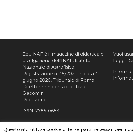
EduINAF è il magazine di didattica e
Vuoi usa
divulgazione dell'INAF,
Istituto
Leggi i C
Nazionale di Astrofisica
.
Informati
Registrazione n. 45/2020 in data 4
Informat
giugno 2020, Tribunale di Roma
Direttore responsabile: Livia
Giacomini
Redazione
ISSN:
2785-0684
Questo sito utilizza cookie di terze parti necessari per inc