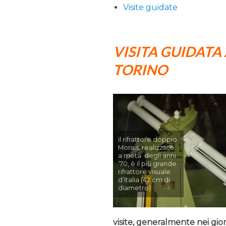
Visite guidate
VISITA GUIDATA
TORINO
il rifrattore doppio
Morais, realizzato
a metà degli anni
’70, è il più grande
rifrattore visuale
d’Italia (42 cm di
diametro)
visite, generalmente nei gio