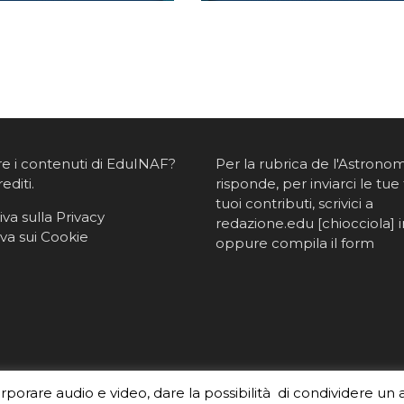
re i contenuti di EduINAF?
Per la rubrica de l'Astrono
rediti
.
risponde, per inviarci le tue 
tuoi contributi, scrivici a
va sulla Privacy
redazione.edu [chiocciola] in
va sui Cookie
oppure
compila il form
orporare audio e video, dare la possibilità di condividere un 