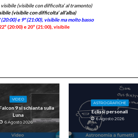
isibile (visibile con difficolta’ al tramonto)
ile (visibile con difficolta’ all’alba)
 (20:00) e 9º (21:00), visibile ma molto basso
2º (20:00) e 20º (21:00), visibile
.
VIDEO
ASTROGRAFICHE
 Falcon 9 si schianta sulla
Eclissi personali
Luna
6 Agosto 2026
6 Agosto 2026