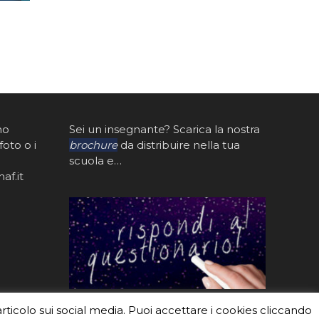
mo
Sei un insegnante? Scarica la nostra
foto o i
brochure
da distribuire nella tua
scuola e…
af.it
articolo sui social media. Puoi accettare i cookies cliccando