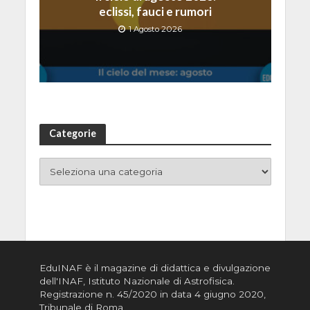
eclissi, fauci e rumori
1 Agosto 2026
Categorie
EduINAF è il magazine di didattica e divulgazione
dell'INAF,
Istituto Nazionale di Astrofisica
.
Registrazione n. 45/2020 in data 4 giugno 2020,
Tribunale di Roma