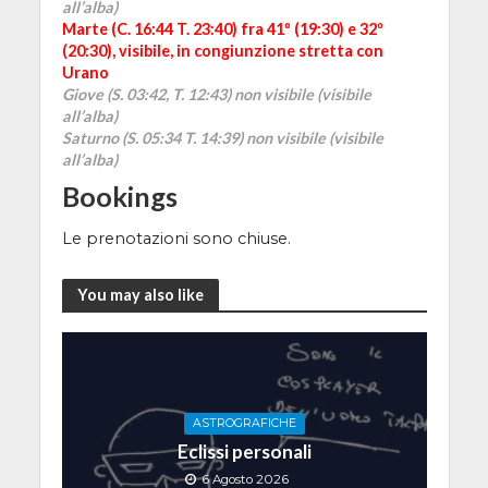
all’alba)
Marte (C. 16:44 T. 23:40) fra 41º (19:30) e 32º
(20:30), visibile, in congiunzione stretta con
Urano
Giove (S. 03:42, T. 12:43) non visibile (
visibile
all’alba
)
Saturno (S. 05:34 T. 14:39) non visibile (visibile
all’alba)
Bookings
Le prenotazioni sono chiuse.
You may also like
ASTROGRAFICHE
Eclissi personali
6 Agosto 2026