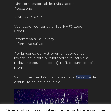
Direttore responsabile: Livia Giacomini
Redazione
ISSN:
2785-0684
Vuoi usare i contenuti di EduINAF?
Leggi i
Crediti
.
Informativa sulla Privacy
Informatva sui Cookie
Per la rubrica de l'Astronomo risponde, per
inviarci le tue foto o i tuoi contributi, scrivici a
redazione.edu [chiocciola] inaf.it oppure
compila
il form
Sei un insegnante? Scarica la nostra
brochure
da
distribuire nella tua scuola e…
Questo sito utilizza cookie di terze parti necessari per