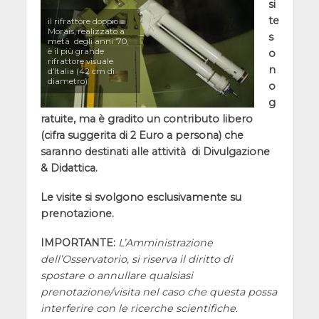
si
te
il rifrattore doppio
Morais, realizzato a
s
metà degli anni ’70,
è il più grande
o
rifrattore visuale
n
d’Italia (42 cm di
diametro)
o
g
ratuite, ma è gradito un contributo libero
(cifra suggerita di 2 Euro a persona) che
saranno destinati alle attività di Divulgazione
& Didattica.
Le visite si svolgono esclusivamente su
prenotazione.
IMPORTANTE:
L’Amministrazione
dell’Osservatorio, si riserva il diritto di
spostare o annullare qualsiasi
prenotazione/visita nel caso che questa possa
interferire con le ricerche scientifiche.