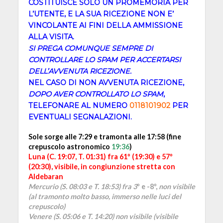
COSTITUISCE SOLO UN PROMEMORIA PER
L’UTENTE, E LA SUA RICEZIONE NON E’
VINCOLANTE AI FINI DELLA AMMISSIONE
ALLA VISITA.
SI PREGA COMUNQUE SEMPRE DI
CONTROLLARE LO SPAM PER ACCERTARSI
DELL’AVVENUTA RICEZIONE.
NEL CASO DI NON AVVENUTA RICEZIONE,
DOPO AVER CONTROLLATO LO SPAM
,
TELEFONARE AL NUMERO
0118101902
PER
EVENTUALI SEGNALAZIONI.
Sole sorge alle 7:29 e tramonta alle 17:58 (fine
crepuscolo astronomico
19:36
)
Luna (C. 19:07, T. 01:31) fra 61º (19:30) e 57º
(20:30), visibile
, in congiunzione stretta con
Aldebaran
Mercurio (S. 08:03 e T. 18:53)
fra 3
º e -8º,
non visibile
(al tramonto molto basso, immerso nelle luci del
crepuscolo)
Venere (S. 05:06 e T. 14:20) non visibile (visibile