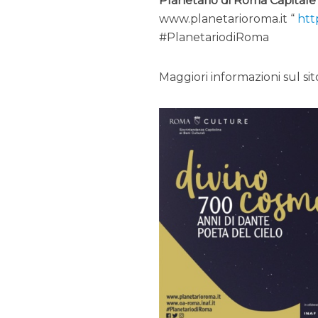
Planetario di Roma Capitale
www.planetarioroma.it “
htt
#PlanetariodiRoma
Maggiori informazioni sul sit