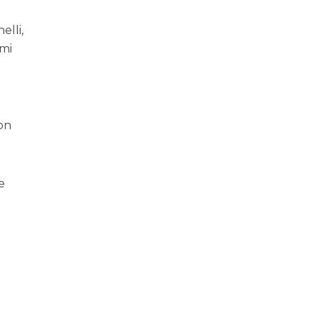
elli,
omi
on
e