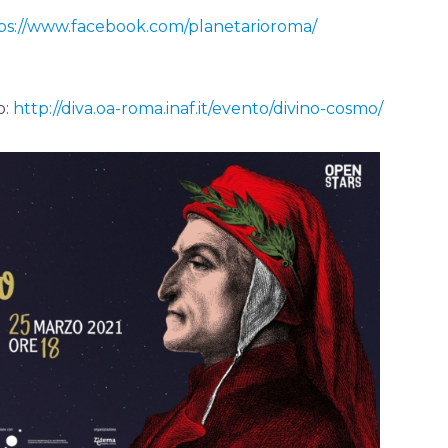
ps://www.facebook.com/planetarioroma/
o:
http://diva.oa-roma.inaf.it/evento/divino-cosmo/