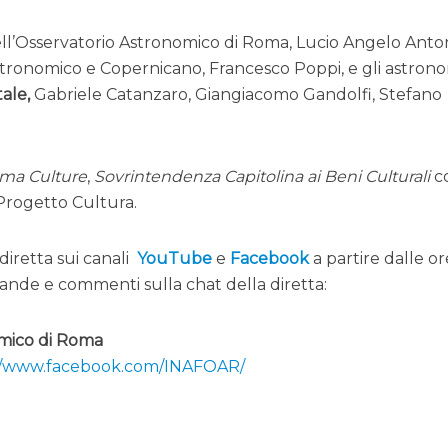
ell’Osservatorio Astronomico di Roma, Lucio Angelo Anton
stronomico e Copernicano, Francesco Poppi, e gli astron
tale,
Gabriele Catanzaro, Giangiacomo Gandolfi, Stefano
ma Culture
,
Sovrintendenza Capitolina ai Beni Culturali
c
Progetto Cultura.
diretta sui canali
YouTube
e
Facebook
a partire dalle or
ande e commenti sulla chat della diretta:
omico di Roma
://www.facebook.com/INAFOAR/