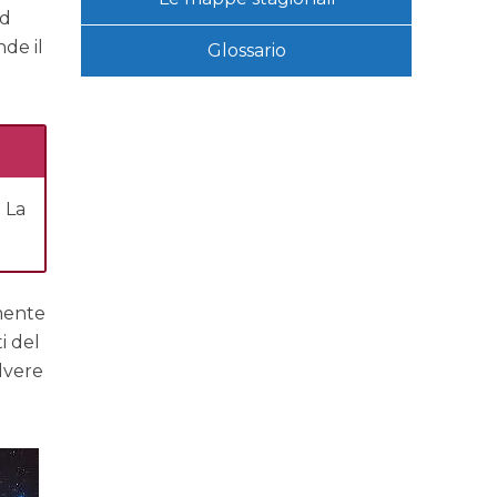
ad
nde il
Glossario
 La
lmente
i del
olvere