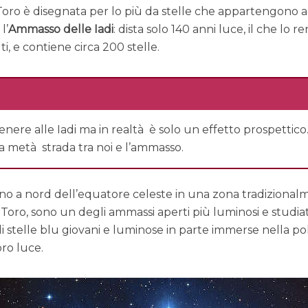
 Toro è disegnata per lo più da stelle che appartengono 
l’
Ammasso delle Iadi
: dista solo 140 anni luce, il che lo re
ti, e contiene circa 200 stelle.
ere alle Iadi ma in realtà è solo un effetto prospettico.
circa metà strada tra noi e l’ammasso.
ano a nord dell’equatore celeste in una zona tradiziona
l Toro, sono un degli ammassi aperti più luminosi e studiat
io di stelle blu giovani e luminose in parte immerse nella p
oro luce.