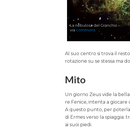
La nebulosa del Granchio –
via
commons
Al suo centro si trova il rest
rotazione su se stessa ma dot
Mito
Un giorno Zeus vide la bella 
re Fenice, intenta a giocare 
A questo punto, per poterla
di Ermes verso la spiaggia: t
ai suoi piedi.