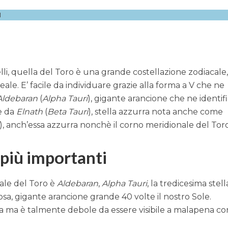
1
li, quella del Toro è una grande costellazione zodiacale
reale. E’ facile da individuare grazie alla forma a V che ne
Aldebaran
(
Alpha Tauri
), gigante arancione che ne identif
te da
Elnath
(
Beta Tauri
), stella azzurra nota anche come
), anch’essa azzurra nonchè il corno meridionale del Toro
 più importanti
pale del Toro è
Aldebaran
,
Alpha Tauri
, la tredicesima stell
, gigante arancione grande 40 volte il nostro Sole.
ma è talmente debole da essere visibile a malapena c