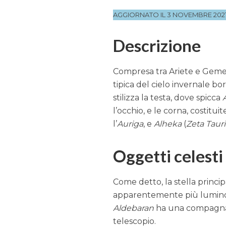
AGGIORNATO IL 3 NOVEMBRE 202
Descrizione
Compresa tra Ariete e Gemel
tipica del cielo invernale bo
stilizza la testa, dove spicca
l’occhio, e le corna, costitui
l’
Auriga
, e
Alheka
(
Zeta Tauri
Oggetti celesti
Come detto, la stella princi
apparentemente più luminosa
Aldebaran
ha una compagna 
telescopio.