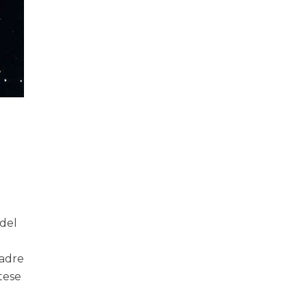
 del
padre
stese