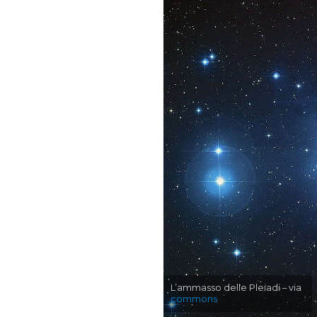
L’ammasso delle Pleiadi – via
commons