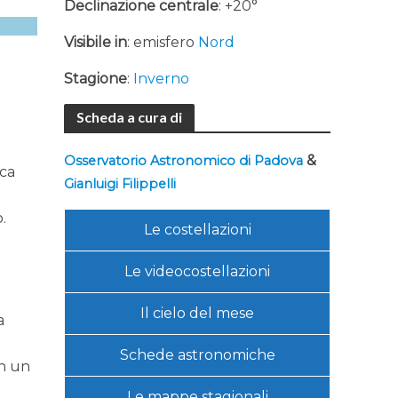
Declinazione centrale
: +20°
Visibile in
: emisfero
Nord
Stagione
:
Inverno
Scheda a cura di
,
&
Osservatorio Astronomico di Padova
ica
Gianluigi Filippelli
.
Le costellazioni
Le videocostellazioni
Il cielo del mese
a
Schede astronomiche
on un
Le mappe stagionali