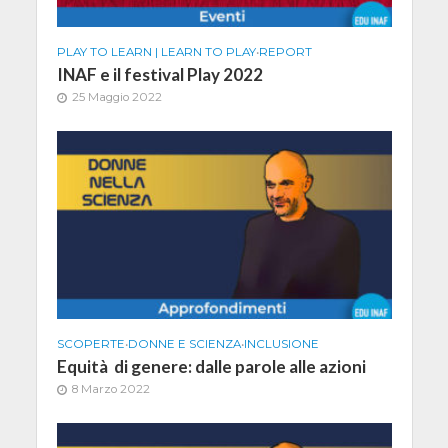
PLAY TO LEARN | LEARN TO PLAY
•
REPORT
INAF e il festival Play 2022
25 Maggio 2022
SCOPERTE
•
DONNE E SCIENZA
•
INCLUSIONE
Equità di genere: dalle parole alle azioni
8 Marzo 2022