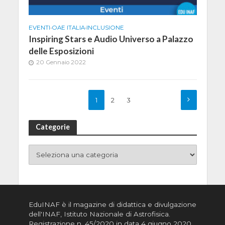
EVENTI
•
OAE ITALIA
•
INCLUSIONE
Inspiring Stars e Audio Universo a Palazzo
delle Esposizioni
20 Gennaio 2022
1
2
3
Categorie
EduINAF è il magazine di didattica e divulgazione
dell'INAF,
Istituto Nazionale di Astrofisica
.
Registrazione n. 45/2020 in data 4 giugno 2020,