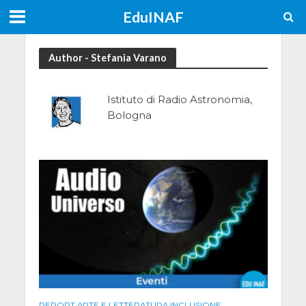
EduINAF
Author - Stefania Varano
Istituto di Radio Astronomia,
Bologna
REPORT
•
ARTE E LETTERATURA
•
INCLUSIONE