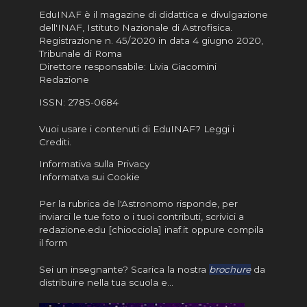
EduINAF è il magazine di didattica e divulgazione
dell'INAF,
Istituto Nazionale di Astrofisica
.
Registrazione n. 45/2020 in data 4 giugno 2020,
Tribunale di Roma
Direttore responsabile: Livia Giacomini
Redazione
ISSN:
2785-0684
Vuoi usare i contenuti di EduINAF?
Leggi i
Crediti
.
Informativa sulla Privacy
Informatva sui Cookie
Per la rubrica de l'Astronomo risponde, per
inviarci le tue foto o i tuoi contributi, scrivici a
redazione.edu [chiocciola] inaf.it oppure
compila
il form
Sei un insegnante? Scarica la nostra
brochure
da
distribuire nella tua scuola e…