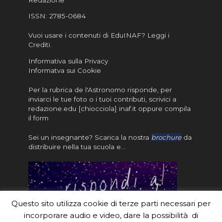
ISSN:
2785-0684
Vuoi usare i contenuti di EduINAF?
Leggi i
Crediti
.
Informativa sulla Privacy
Informatva sui Cookie
Per la rubrica de l'Astronomo risponde, per
inviarci le tue foto o i tuoi contributi, scrivici a
redazione.edu [chiocciola] inaf.it oppure
compila
il form
Sei un insegnante? Scarica la nostra
brochure
da
distribuire nella tua scuola e…
Questo sito utilizza cookie di terze parti necessari per
incorporare audio e video, dare la possibilità di