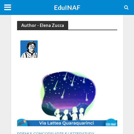
EduINAF
Author - Elena Zucca
PREMI E CONCORSI
•
ARTE E LETTERATURA