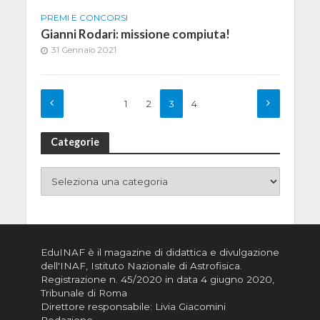
PREMI E CONCORSI
Gianni Rodari: missione compiuta!
31 Gennaio 2021
1
2
3
4
Categorie
EduINAF è il magazine di didattica e divulgazione
dell'INAF,
Istituto Nazionale di Astrofisica
.
Registrazione n. 45/2020 in data 4 giugno 2020,
Tribunale di Roma
Direttore responsabile: Livia Giacomini
Redazione