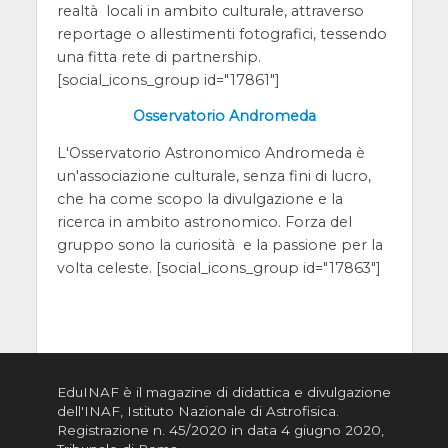
realtà locali in ambito culturale, attraverso
reportage o allestimenti fotografici, tessendo
una fitta rete di partnership.
[social_icons_group id="17861"]
Osservatorio Andromeda
L'Osservatorio Astronomico Andromeda è
un'associazione culturale, senza fini di lucro,
che ha come scopo la divulgazione e la
ricerca in ambito astronomico. Forza del
gruppo sono la curiosità e la passione per la
volta celeste. [social_icons_group id="17863"]
EduINAF è il magazine di didattica e divulgazione
dell'INAF,
Istituto Nazionale di Astrofisica
.
Registrazione n. 45/2020 in data 4 giugno 2020,