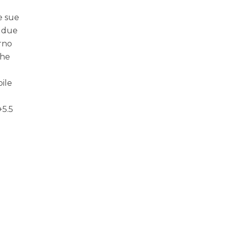
e sue
i due
erno
che
bile
+5.5
e