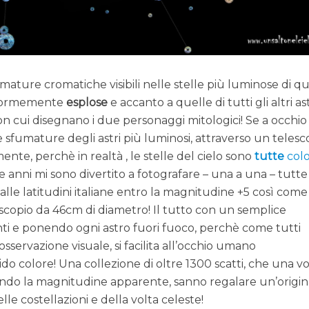
mature cromatiche visibili nelle stelle più luminose di q
 enormemente
esplose
e accanto a quelle di tutti gli altri ast
on cui disegnano i due personaggi mitologici! Se a occhio
e sfumature degli astri più luminosi, attraverso un telesc
nte, perchè in realtà , le stelle del cielo sono
tutte
colo
 anni mi sono divertito a fotografare – una a una – tutte
 dalle latitudini italiane entro la magnitudine +5 così come
scopio da 46cm di diametro! Il tutto con un semplice
nti e ponendo ogni astro fuori fuoco, perchè come tutti
sservazione visuale, si facilita all’occhio umano
lido colore! Una collezione di oltre 1300 scatti, che una vo
condo la magnitudine apparente, sanno regalare un’origin
elle costellazioni e della volta celeste!