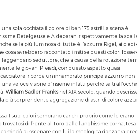
in una sola occhiata il colore di ben 175 astri! La scena è
issime Betelgeuse e Aldebaran, rispettivamente la spalla
nche se la più luminosa di tutte è l’azzurra Rigel, ai piedi
e cosa avrebbero raccontato i miti se questi colori fosser
! Il leggendario seduttore, che a causa della rotazione ter
mente le giovani Pleiadi, con questo aspetto quasi
cacciatore, ricorda un innamorato principe azzurro non
una veloce visione d’insieme infatti perchè salti all’occhi
già
William Sadler Franks
nel XIX secolo, quando descriss
la più sorprendente aggregazione di astri di colore azzu
ssa! I suoi colori sembrano carichi proprio come lo erano
trovatosi di fronte al Toro dalle lunghissime corna, tesa 
 cominciò a inscenare con lui la mitologica danza tra pre