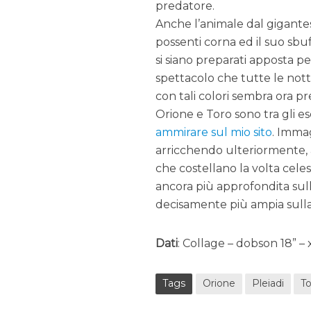
predatore.
Anche l’animale dal gigantes
possenti corna ed il suo sb
si siano preparati apposta p
spettacolo che tutte le notti
con tali colori sembra ora pr
Orione e Toro sono tra gli ese
ammirare sul mio sito
. Immag
arricchendo ulteriormente, 
che costellano la volta cele
ancora più approfondita sull
decisamente più ampia sulla d
Dati
: Collage – dobson 18” –
Tags
Orione
Pleiadi
T