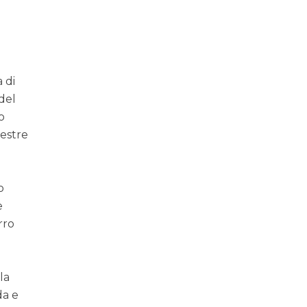
 di
 del
o
restre
o
e
rro
la
da e