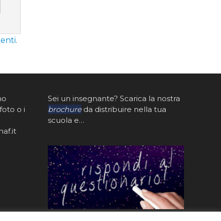
enti
.
mo
Sei un insegnante? Scarica la nostra
foto o i
brochure
da distribuire nella tua
scuola e…
af.it