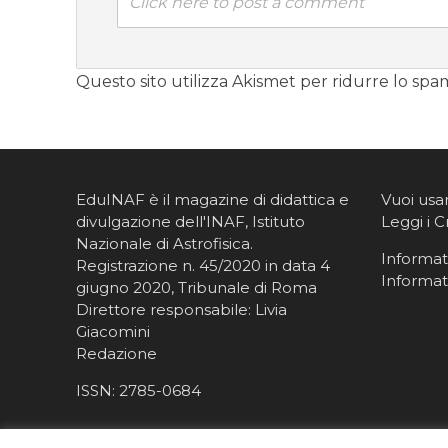
Click here to post a comment
Questo sito utilizza Akismet per ridurre lo spa
EduINAF è il magazine di didattica e
Vuoi usa
divulgazione dell'INAF,
Istituto
Leggi i C
Nazionale di Astrofisica
.
Informati
Registrazione n. 45/2020 in data 4
Informat
giugno 2020, Tribunale di Roma
Direttore responsabile: Livia
Giacomini
Redazione
ISSN:
2785-0684