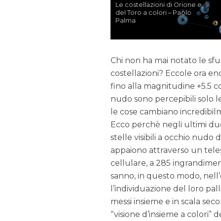
Le costellazioni di Orione e
del Toro a colori – Paolo
Palma
Chi non ha mai notato le sfu
costellazioni? Eccole ora
fino alla magnitudine +5.5 c
nudo sono percepibili solo l
le cose cambiano incredibilme
Ecco perchè negli ultimi due
stelle visibili a occhio nudo
appaiono attraverso un tele
cellulare, a 285 ingrandime
sanno, in questo modo, nell’o
l’individuazione del loro pal
messi insieme e in scala se
“visione d’insieme a colori” d