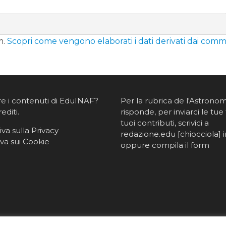
m.
Scopri come vengono elaborati i dati derivati dai comm
re i contenuti di EduINAF?
Per la rubrica de l'Astrono
rediti
.
risponde, per inviarci le tue 
tuoi contributi, scrivici a
va sulla Privacy
redazione.edu [chiocciola] in
va sui Cookie
oppure
compila il form