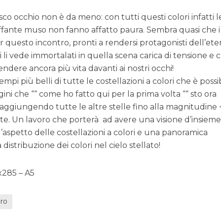
co occhio non è da meno: con tutti questi colori infatti l
uffante muso non fanno affatto paura. Sembra quasi che 
er questo incontro, pronti a rendersi protagonisti dell’et
 li vede immortalati in quella scena carica di tensione e 
endere ancora più vita davanti ai nostri occhi!
mpi più belli di tutte le costellazioni a colori che è possi
ini che ““ come ho fatto qui per la prima volta ““ sto ora
aggiungendo tutte le altre stelle fino alla magnitudine 
ste. Un lavoro che porterà ad avere una visione d’insiem
’aspetto delle costellazioni a colori e una panoramica
istribuzione dei colori nel cielo stellato!
 x285 – A5
oro