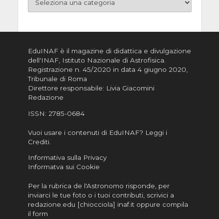
EduINAF è il magazine di didattica e divulgazione
dell'INAF,
Istituto Nazionale di Astrofisica
.
Registrazione n. 45/2020 in data 4 giugno 2020,
Tribunale di Roma
Direttore responsabile: Livia Giacomini
Redazione
ISSN:
2785-0684
Vuoi usare i contenuti di EduINAF?
Leggi i
Crediti
.
Informativa sulla Privacy
Informatva sui Cookie
Per la rubrica de l'Astronomo risponde, per
inviarci le tue foto o i tuoi contributi, scrivici a
redazione.edu [chiocciola] inaf.it oppure
compila
il form