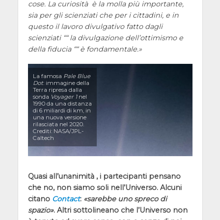
cose. La curiosità è la molla più importante,
sia per gli scienziati che per i cittadini, e in
questo il lavoro divulgativo fatto dagli
scienziati ““ la divulgazione dell’ottimismo e
della fiducia ““ è fondamentale.
La famosa
Pale Blue
Dot
: immagine della
Terra ripresa dalla
sonda
Voyager 1
nel
1990 da una distanza
di 6 miliardi di km, in
una nuova versione
rilasciata nel 2020.
Crediti: NASA/JPL-
Caltech
Quasi all’unanimità , i partecipanti pensano
che no, non siamo soli nell’Universo. Alcuni
citano
Contact
:
sarebbe uno spreco di
spazio
. Altri sottolineano che l’Universo non