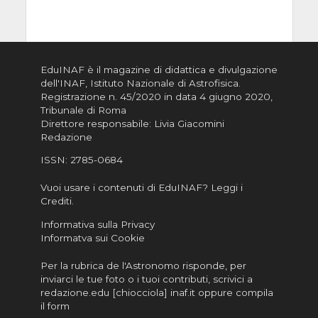
EduINAF è il magazine di didattica e divulgazione
dell'INAF,
Istituto Nazionale di Astrofisica
.
Registrazione n. 45/2020 in data 4 giugno 2020,
Tribunale di Roma
Direttore responsabile: Livia Giacomini
Redazione
ISSN:
2785-0684
Vuoi usare i contenuti di EduINAF?
Leggi i
Crediti
.
Informativa sulla Privacy
Informatva sui Cookie
Per la rubrica de l'Astronomo risponde, per
inviarci le tue foto o i tuoi contributi, scrivici a
redazione.edu [chiocciola] inaf.it oppure
compila
il form