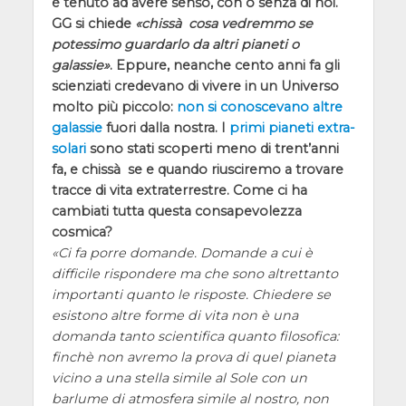
è tenuto ad avere senso, con o senza di noi.
GG si chiede
chissà cosa vedremmo se
potessimo guardarlo da altri pianeti o
galassie
. Eppure, neanche cento anni fa gli
scienziati credevano di vivere in un Universo
molto più piccolo:
non si conoscevano altre
galassie
fuori dalla nostra. I
primi pianeti extra-
solari
sono stati scoperti meno di trent’anni
fa, e chissà se e quando riusciremo a trovare
tracce di vita extraterrestre. Come ci ha
cambiati tutta questa consapevolezza
cosmica?
Ci fa porre domande. Domande a cui è
difficile rispondere ma che sono altrettanto
importanti quanto le risposte. Chiedere se
esistono altre forme di vita non è una
domanda tanto scientifica quanto filosofica:
finchè non avremo la prova di quel pianeta
vicino a una stella simile al Sole con un
barlume di atmosfera simile al nostro, non