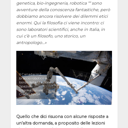
genetica, bio-ingegneria, robotica ““ sono
avventure della conoscenza fantastiche, però
dobbiamo ancora risolvere dei dilemmi etici
enormi. Qui la filosofia ci viene incontro: ci
sono laboratori scientifici, anche in Italia, in
cui c’è un filosofo, uno storico, un
antropologo…
Il Canadarm2,
braccio robotico a
bordo della Stazione
Spaziale
Internazionale.
Crediti: NASA
Quello che dici risuona con alcune risposte a
un’altra domanda, a proposito delle lezioni