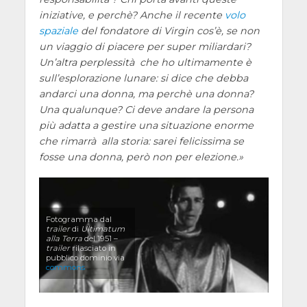
iniziative, e perchè? Anche il recente
volo
spaziale
del fondatore di
Virgin
cos’è, se non
un viaggio di piacere per super miliardari?
Un’altra perplessità che ho ultimamente è
sull’esplorazione lunare: si dice che debba
andarci una donna, ma perchè una donna?
Una qualunque? Ci deve andare la persona
più adatta a gestire una situazione enorme
che rimarrà alla storia: sarei felicissima se
fosse una donna, però non per elezione.
Fotogramma dal
trailer
di
Ultimatum
alla Terra
del 1951 –
trailer
rilasciato in
pubblico dominio via
commons