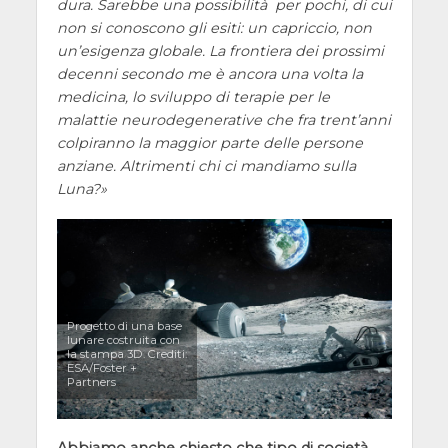
dura. Sarebbe una possibilità per pochi, di cui
non si conoscono gli esiti: un capriccio, non
un’esigenza globale. La frontiera dei prossimi
decenni secondo me è ancora una volta la
medicina, lo sviluppo di terapie per le
malattie neurodegenerative che fra trent’anni
colpiranno la maggior parte delle persone
anziane. Altrimenti chi ci mandiamo sulla
Luna?
Progetto di una base
lunare costruita con
la stampa 3D. Crediti:
ESA/Foster +
Partners
Abbiamo anche chiesto che tipo di società