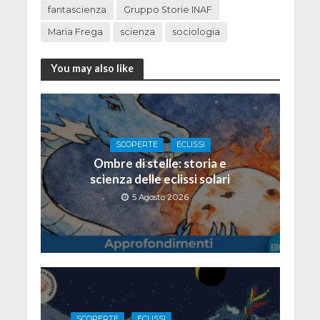
fantascienza
Gruppo Storie INAF
Maria Frega
scienza
sociologia
You may also like
SCOPERTE
ECLISSI
Ombre di stelle: storia e
scienza delle eclissi solari
5 Agosto 2026
SCOPERTE
ECLISSI