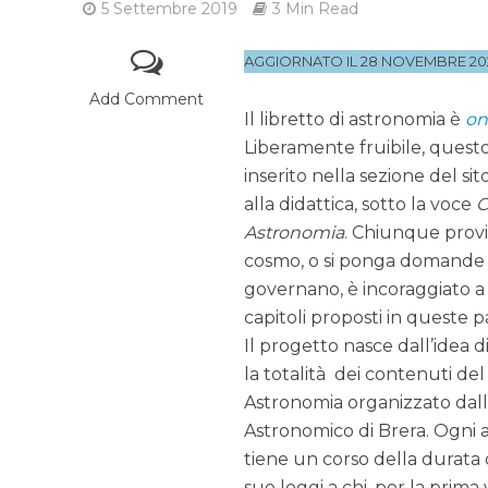
5 Settembre 2019
3 Min Read
AGGIORNATO IL 28 NOVEMBRE 20
Add Comment
Il libretto di astronomia è
on
Liberamente fruibile, quest
inserito nella sezione del s
alla didattica, sotto la voce
C
Astronomia
. Chiunque provi 
cosmo, o si ponga domande s
governano, è incoraggiato a n
capitoli proposti in queste p
Il progetto nasce dall’idea di
la totalità dei contenuti del
Astronomia organizzato dall
Astronomico di Brera. Ogni an
tiene un corso della durata di
sue leggi a chi, per la prima