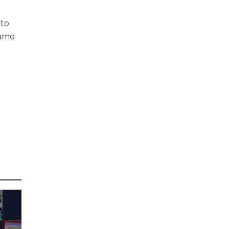
ato
iamo