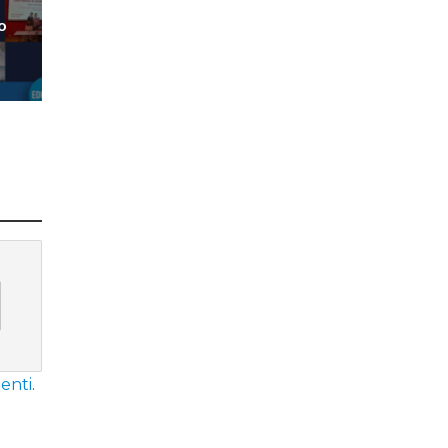
o
enti
.