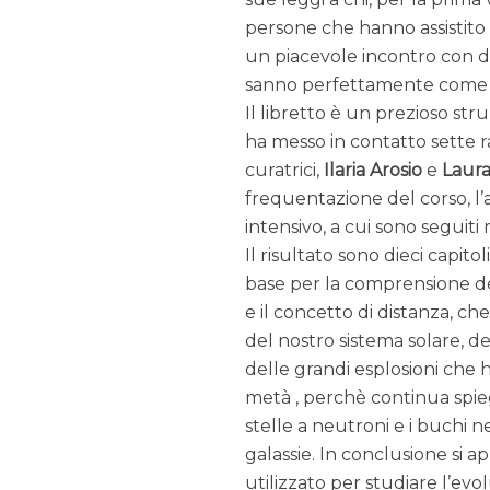
persone che hanno assistito
un piacevole incontro con di
sanno perfettamente come r
Il libretto è un prezioso str
ha messo in contatto sette r
curatrici,
Ilaria Arosio
e
Laura
frequentazione del corso, l’a
intensivo, a cui sono seguiti m
Il risultato sono dieci capit
base per la comprensione del
e il concetto di distanza, ch
del nostro sistema solare, dei
delle grandi esplosioni che h
metà , perchè continua spieg
stelle a neutroni e i buchi ne
galassie. In conclusione si a
utilizzato per studiare l’ev