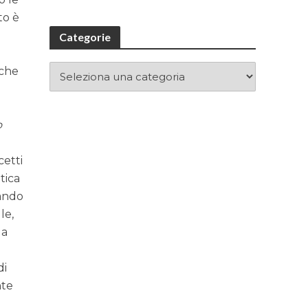
to è
e
Categorie
 che
o
cetti
tica
lando
le,
 a
di
nte