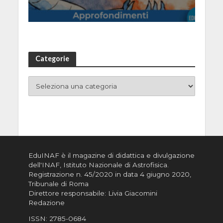
Categorie
EduINAF è il magazine di didattica e divulgazione
dell'INAF,
Istituto Nazionale di Astrofisica
.
Registrazione n. 45/2020 in data 4 giugno 2020,
Tribunale di Roma
Direttore responsabile: Livia Giacomini
Redazione
ISSN:
2785-0684