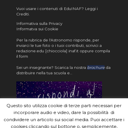
Vuoi usare i contenuti di EduINAF?
Leggi i
Crediti
.
Informativa sulla Privacy
Informatva sui Cookie
Per la rubrica de l'Astronomo risponde, per
inviarci le tue foto o i tuoi contributi, scrivici a
redazione.edu [chiocciola] inaf.it oppure
compila
il form
Sei un insegnante? Scarica la nostra
brochure
da
distribuire nella tua scuola e…
Questo sito utilizza cookie di terze parti necessari per
incorporare audio e video, dare la possibilità di
condividere un articolo sui social media. Puoi accettare i
cookies cliccando sul bottone o, semplicemente,