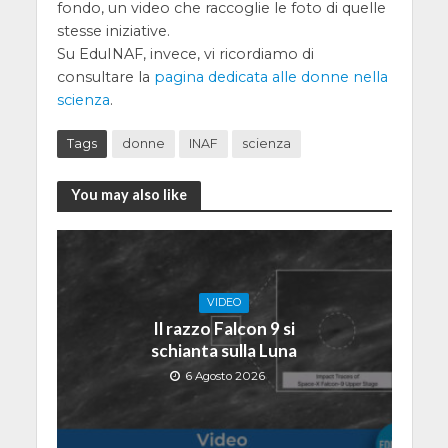
fondo, un video che raccoglie le foto di quelle
stesse iniziative.
Su EduINAF, invece, vi ricordiamo di
consultare la
pagina dedicata alle donne nella
scienza
.
Tags
donne
INAF
scienza
You may also like
VIDEO
Il razzo Falcon 9 si
schianta sulla Luna
6 Agosto 2026